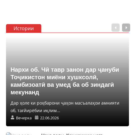
Истории
Нархи об. Чӣ тавр занон дар ҷануби
Тоҷикистон миёни хушксолӣ,
камбизоатӣ ва умед ба об зиндагӣ
мекунанд
Дар ҳоле ки роҳбарони ҷаҳон масъалаҳои амнияти
об, тағйирёбии иқлим...
Вечерка
22.06.2026