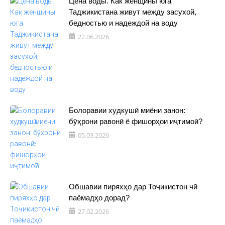
Цена воды. Как женщины юга
Таджикистана живут между засухой,
бедностью и надеждой на воду
22.06.2026
Болоравии худкушӣ миёни занон:
бӯҳрони равонӣ ё фишорҳои иҷтимоӣ?
05.03.2026
Обшавии пиряхҳо дар Тоҷикистон чӣ
паёмадҳо дорад?
27.02.2026