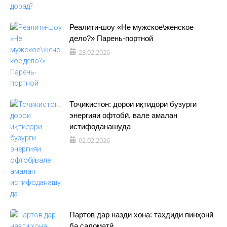
Реалити-шоу «Не мужское\женское
дело?» Парень-портной
23.02.2026
Тоҷикистон: дорои иқтидори бузурги
энергияи офтобӣ, вале амалан
истифоданашуда
02.02.2026
Партов дар назди хона: таҳдиди пинҳонӣ
ба саломатӣ