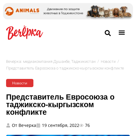
/
/
Вечёрка: медиакомпания Душанбе, Таджикистан
Новости
Представитель Евросоюза о таджикско-кыргызском конфликте
Новости
Представитель Евросоюза о
таджикско-кыргызском
конфликте
От
Вечерка
19 сентября, 2022
76