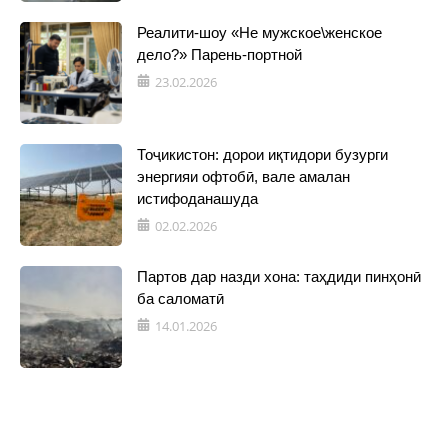
Реалити-шоу «Не мужское\женское
дело?» Парень-портной
23.02.2026
Тоҷикистон: дорои иқтидори бузурги
энергияи офтобӣ, вале амалан
истифоданашуда
02.02.2026
Партов дар назди хона: таҳдиди пинҳонӣ
ба саломатӣ
14.01.2026