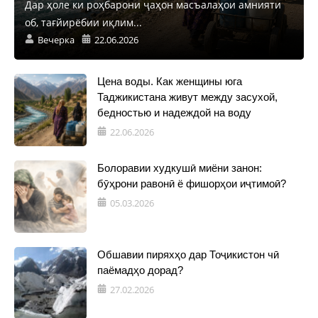
Дар ҳоле ки роҳбарони ҷаҳон масъалаҳои амнияти
об, тағйирёбии иқлим...
Вечерка
22.06.2026
Цена воды. Как женщины юга
Таджикистана живут между засухой,
бедностью и надеждой на воду
22.06.2026
Болоравии худкушӣ миёни занон:
бӯҳрони равонӣ ё фишорҳои иҷтимоӣ?
05.03.2026
Обшавии пиряхҳо дар Тоҷикистон чӣ
паёмадҳо дорад?
27.02.2026