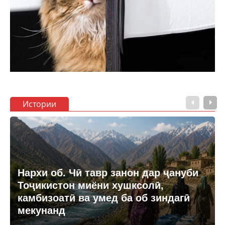
Истории
Нархи об. Чӣ тавр занон дар ҷануби
Тоҷикистон миёни хушксолӣ,
камбизоатӣ ва умед ба об зиндагӣ
мекунанд