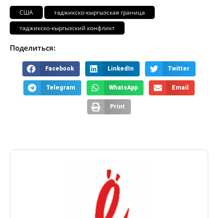
США
таджикско-кыргызская граница
таджикско-кыргызский конфликт
Поделиться:
Facebook
LinkedIn
Twitter
Telegram
WhatsApp
Email
Print