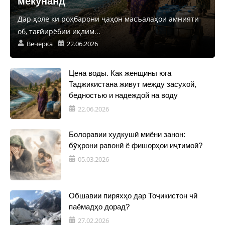
мекунанд
Дар ҳоле ки роҳбарони ҷаҳон масъалаҳои амнияти
об, тағйирёбии иқлим...
Вечерка
22.06.2026
Цена воды. Как женщины юга
Таджикистана живут между засухой,
бедностью и надеждой на воду
22.06.2026
Болоравии худкушӣ миёни занон:
бӯҳрони равонӣ ё фишорҳои иҷтимоӣ?
05.03.2026
Обшавии пиряхҳо дар Тоҷикистон чӣ
паёмадҳо дорад?
27.02.2026