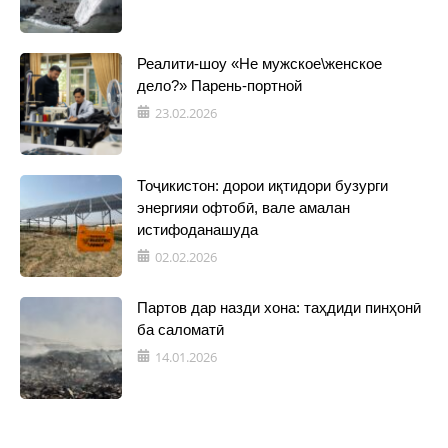
Реалити-шоу «Не мужское\женское
дело?» Парень-портной
23.02.2026
Тоҷикистон: дорои иқтидори бузурги
энергияи офтобӣ, вале амалан
истифоданашуда
02.02.2026
Партов дар назди хона: таҳдиди пинҳонӣ
ба саломатӣ
14.01.2026