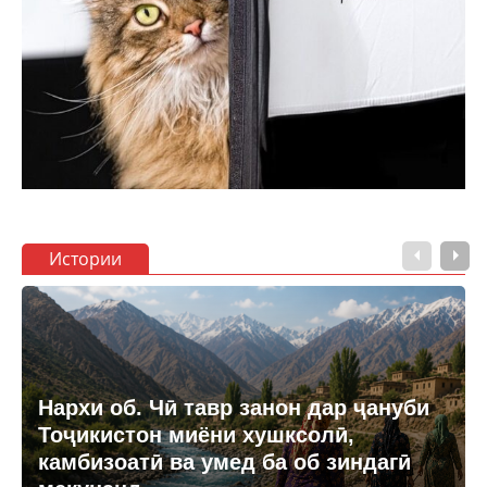
Истории
Нархи об. Чӣ тавр занон дар ҷануби
Тоҷикистон миёни хушксолӣ,
камбизоатӣ ва умед ба об зиндагӣ