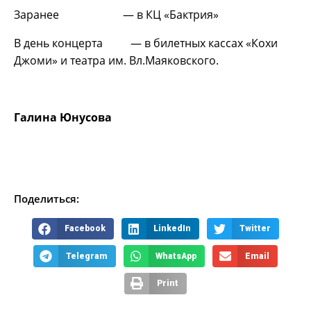
Заранее — в КЦ «Бактрия»
В день концерта — в билетных кассах «Кохи
Джоми» и театра им. Вл.Маяковского.
Галина Юнусова
Поделиться:
Facebook
LinkedIn
Twitter
Telegram
WhatsApp
Email
Print