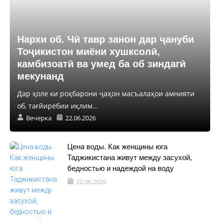
Нархи об. Чӣ тавр занон дар ҷануби
Тоҷикистон миёни хушксолӣ,
камбизоатӣ ва умед ба об зиндагӣ
мекунанд
Дар ҳоле ки роҳбарони ҷаҳон масъалаҳои амнияти
об, тағйирёбии иқлим...
Вечерка
22.06.2026
Цена воды. Как женщины юга
Таджикистана живут между засухой,
бедностью и надеждой на воду
22.06.2026