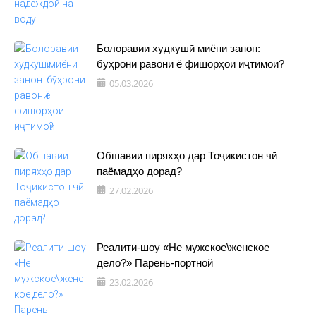
Болоравии худкушӣ миёни занон:
бӯҳрони равонӣ ё фишорҳои иҷтимоӣ?
05.03.2026
Обшавии пиряхҳо дар Тоҷикистон чӣ
паёмадҳо дорад?
27.02.2026
Реалити-шоу «Не мужское\женское
дело?» Парень-портной
23.02.2026