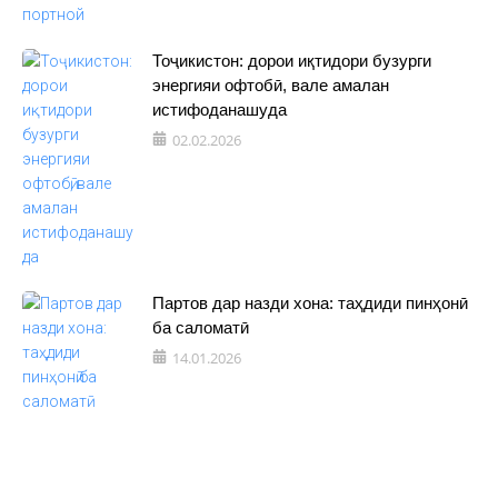
Тоҷикистон: дорои иқтидори бузурги
энергияи офтобӣ, вале амалан
истифоданашуда
02.02.2026
Партов дар назди хона: таҳдиди пинҳонӣ
ба саломатӣ
14.01.2026