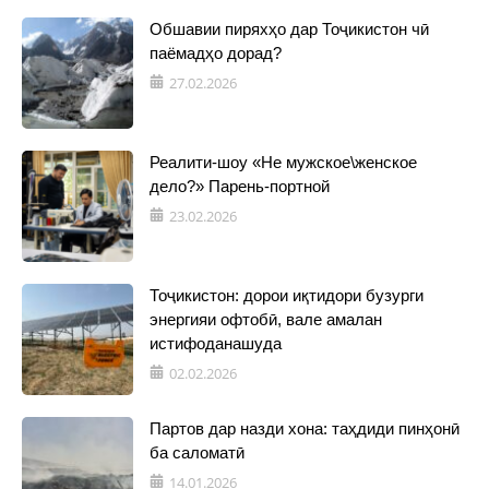
Обшавии пиряхҳо дар Тоҷикистон чӣ
паёмадҳо дорад?
27.02.2026
Реалити-шоу «Не мужское\женское
дело?» Парень-портной
23.02.2026
Тоҷикистон: дорои иқтидори бузурги
энергияи офтобӣ, вале амалан
истифоданашуда
02.02.2026
Партов дар назди хона: таҳдиди пинҳонӣ
ба саломатӣ
14.01.2026