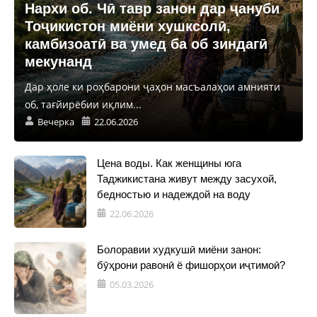
Нархи об. Чӣ тавр занон дар ҷануби
Тоҷикистон миёни хушксолӣ,
камбизоатӣ ва умед ба об зиндагӣ
мекунанд
Дар ҳоле ки роҳбарони ҷаҳон масъалаҳои амнияти
об, тағйирёбии иқлим...
Вечерка
22.06.2026
Цена воды. Как женщины юга
Таджикистана живут между засухой,
бедностью и надеждой на воду
22.06.2026
Болоравии худкушӣ миёни занон:
бӯҳрони равонӣ ё фишорҳои иҷтимоӣ?
05.03.2026