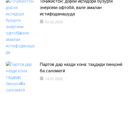
Тоҷикистон: дорои иқтидори бузурги
энергияи офтобӣ, вале амалан
истифоданашуда
02.02.2026
Партов дар назди хона: таҳдиди пинҳонӣ
ба саломатӣ
14.01.2026