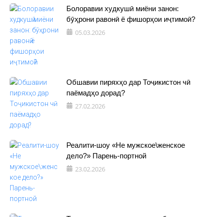
Болоравии худкушӣ миёни занон:
бӯҳрони равонӣ ё фишорҳои иҷтимоӣ?
05.03.2026
Обшавии пиряхҳо дар Тоҷикистон чӣ
паёмадҳо дорад?
27.02.2026
Реалити-шоу «Не мужское\женское
дело?» Парень-портной
23.02.2026