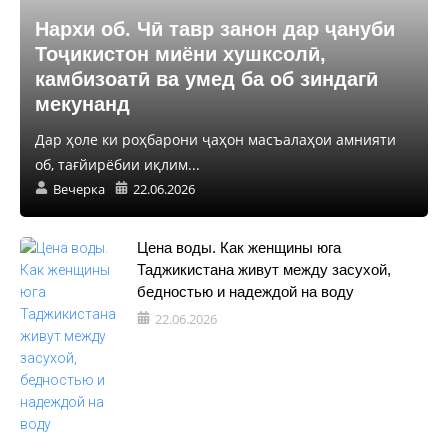
Нархи об. Чӣ тавр занон дар ҷануби
Тоҷикистон миёни хушксолӣ,
камбизоатӣ ва умед ба об зиндагӣ
мекунанд
Дар ҳоле ки роҳбарони ҷаҳон масъалаҳои амнияти
об, тағйирёбии иқлим...
Вечерка
22.06.2026
Цена воды. Как женщины юга
Таджикистана живут между засухой,
бедностью и надеждой на воду
22.06.2026