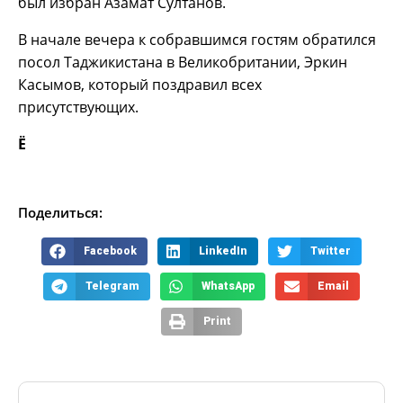
был избран Азамат Султанов.
В начале вечера к собравшимся гостям обратился
посол Таджикистана в Великобритании, Эркин
Касымов, который поздравил всех
присутствующих.
Ё
Поделиться:
Facebook
LinkedIn
Twitter
Telegram
WhatsApp
Email
Print