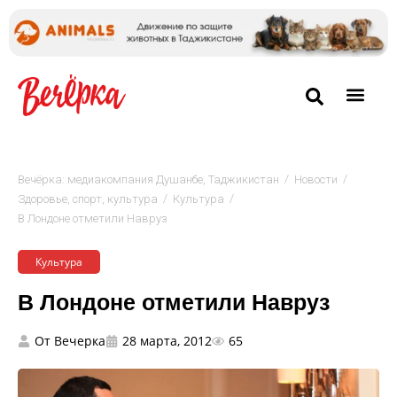
/
/
Вечёрка: медиакомпания Душанбе, Таджикистан
Новости
/
/
Здоровье, спорт, культура
Культура
В Лондоне отметили Навруз
Культура
В Лондоне отметили Навруз
От
Вечерка
28 марта, 2012
65