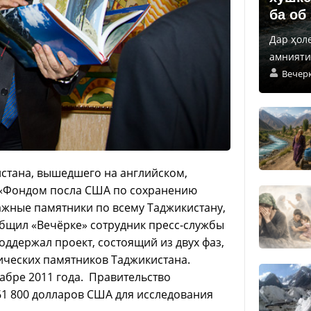
ба об
Дар ҳол
амнияти 
Вечер
стана, вышедшего на английском,
 «Фондом посла США по сохранению
ажные памятники по всему Таджикистану,
бщил «Вечёрке» сотрудник пресс-службы
ддержал проект, состоящий из двух фаз,
ических памятников Таджикистана.
кабре 2011 года. Правительство
1 800 долларов США для исследования