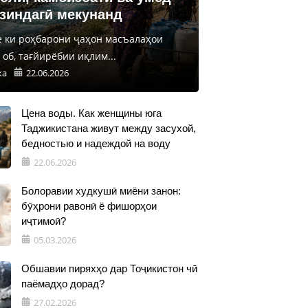
 зиндагӣ мекунанд
е ки роҳбарони ҷаҳон масъалаҳои
об, тағйирёбии иқлим...
ка
22.06.2026
Цена воды. Как женщины юга
Таджикистана живут между засухой,
бедностью и надеждой на воду
22.06.2026
Болоравии худкушӣ миёни занон:
бӯҳрони равонӣ ё фишорҳои
иҷтимоӣ?
05.03.2026
Обшавии пиряхҳо дар Тоҷикистон чӣ
паёмадҳо дорад?
27.02.2026