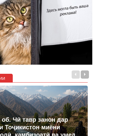
ии
 об. Чӣ тавр занон дар
и Тоҷикистон миёни
олӣ, камбизоатӣ ва умед