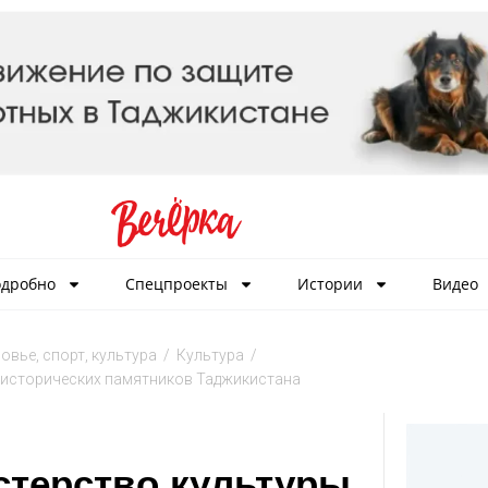
дробно
Спецпроекты
Истории
Видео
овье, спорт, культура
/
Культура
/
 исторических памятников Таджикистана
терство культуры