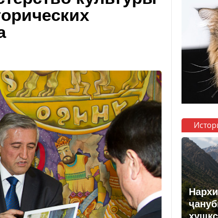
торических
а
Истор
Нархи
ҷануб
хушкс