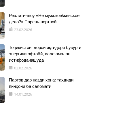
Реалити-шоу «Не мужское\женское
дело?» Парень-портной
23.02.2026
Тоҷикистон: дорои иқтидори бузурги
энергияи офтобӣ, вале амалан
истифоданашуда
02.02.2026
Партов дар назди хона: таҳдиди
пинҳонӣ ба саломатӣ
14.01.2026