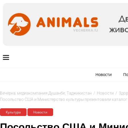
Новости
По
Вечёрка: медиакомпания Душанбе, Таджикистан
/
Новости
/
Здор
Посольство США и Министерство культуры презентовали каталог
Культура
Новости
Посольство США и Минис