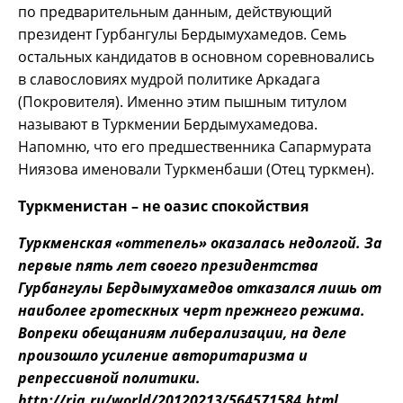
по предварительным данным, действующий
президент Гурбангулы Бердымухамедов. Семь
остальных кандидатов в основном соревновались
в славословиях мудрой политике Аркадага
(Покровителя). Именно этим пышным титулом
называют в Туркмении Бердымухамедова.
Напомню, что его предшественника Сапармурата
Ниязова именовали Туркменбаши (Отец туркмен).
Туркменистан – не оазис спокойствия
Туркменская «оттепель» оказалась недолгой. За
первые пять лет своего президентства
Гурбангулы Бердымухамедов отказался лишь от
наиболее гротескных черт прежнего режима.
Вопреки обещаниям либерализации, на деле
произошло усиление авторитаризма и
репрессивной политики.
http://ria.ru/world/20120213/564571584.html