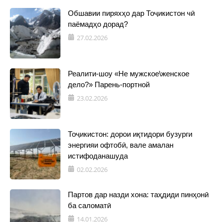
Обшавии пиряхҳо дар Тоҷикистон чӣ
паёмадҳо дорад?
27.02.2026
Реалити-шоу «Не мужское\женское
дело?» Парень-портной
23.02.2026
Тоҷикистон: дорои иқтидори бузурги
энергияи офтобӣ, вале амалан
истифоданашуда
02.02.2026
Партов дар назди хона: таҳдиди пинҳонӣ
ба саломатӣ
14.01.2026