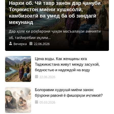
Нархи об. Чӣ тавр занон дар ҷануби
Тоҷикистон миёни хушксолӣ,
камбизоатӣ ва умед ба об зиндагӣ
мекунанд
Дар ҳоле ки роҳбарони ҷаҳон масъалаҳои амнияти
об, тағйирёбии иқлим...
Вечерка
22.06.2026
Цена воды. Как женщины юга
Таджикистана живут между засухой,
бедностью и надеждой на воду
22.06.2026
Болоравии худкушӣ миёни занон:
бӯҳрони равонӣ ё фишорҳои иҷтимоӣ?
05.03.2026