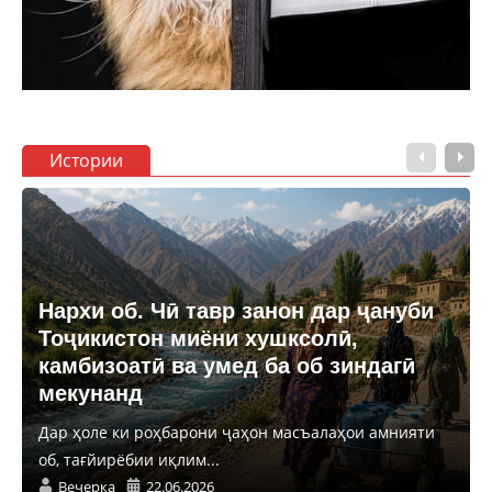
Истории
Нархи об. Чӣ тавр занон дар ҷануби
Тоҷикистон миёни хушксолӣ,
камбизоатӣ ва умед ба об зиндагӣ
мекунанд
Дар ҳоле ки роҳбарони ҷаҳон масъалаҳои амнияти
об, тағйирёбии иқлим...
Вечерка
22.06.2026