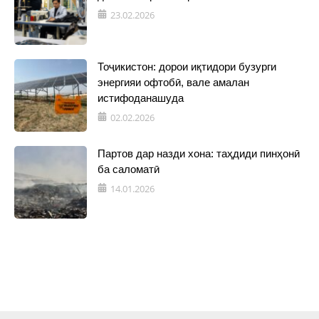
23.02.2026
Тоҷикистон: дорои иқтидори бузурги
энергияи офтобӣ, вале амалан
истифоданашуда
02.02.2026
Партов дар назди хона: таҳдиди пинҳонӣ
ба саломатӣ
14.01.2026