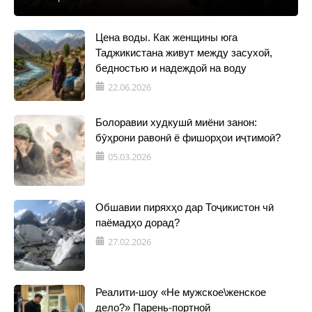
Цена воды. Как женщины юга
Таджикистана живут между засухой,
бедностью и надеждой на воду
22.06.2026
Болоравии худкушӣ миёни занон:
бӯҳрони равонӣ ё фишорҳои иҷтимоӣ?
05.03.2026
Обшавии пиряхҳо дар Тоҷикистон чӣ
паёмадҳо дорад?
27.02.2026
Реалити-шоу «Не мужское\женское
дело?» Парень-портной