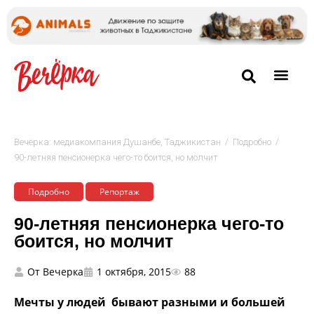
/
/
Вечёрка: медиакомпания Душанбе, Таджикистан
Подробно
90-летняя пенсионерка чего-то боится, но молчит
Подробно
Репортаж
90-летняя пенсионерка чего-то
боится, но молчит
От
Вечерка
1 октября, 2015
88
Мечты у людей бывают разными и большей