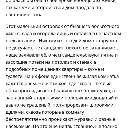
осталась бы она в своё время вообще без жилья,
так как уже и второй свой дом продала по
настоянию сына.
Этот маленький островок от бывшего вольготного
жилья, сада и огорода лишь и остался в её частном
пользовании. Никому из соседей дома старушка
не докучает, не скандалит, никого не затапливает,
чаще заливали её, о чем свидетельствуют пятна и
засохшие потёки на потолках и стенах в
подсобных помещениях квартиры – кухне и
туалете. На их фоне единственная жилая комнатка
кажется раем. Но и там кое- где сквозь светлые
обои проглядывает обвалившаяся штукатурка, а
застланный старенькими половиками дощатый и
давно не крашеный пол «прорезан» широкими
щелями, сквозь которые в комнату
беспрепятственно проникают муравьи и разные
насекомые. Но это ещё не так страшно. Не только