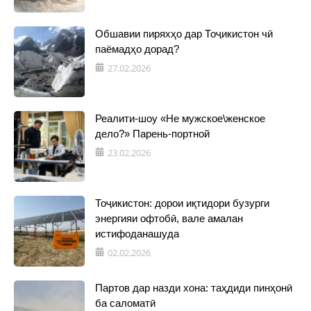
Обшавии пиряхҳо дар Тоҷикистон чӣ
паёмадҳо дорад?
27.02.2026
Реалити-шоу «Не мужское\женское
дело?» Парень-портной
23.02.2026
Тоҷикистон: дорои иқтидори бузурги
энергияи офтобӣ, вале амалан
истифоданашуда
02.02.2026
Партов дар назди хона: таҳдиди пинҳонӣ
ба саломатӣ