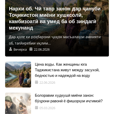
Нархи об. Чӣ тавр занон дар ҷануби
Тоҷикистон миёни хушксолӣ,
камбизоатӣ ва умед ба об зиндагӣ
мекунанд
Дар ҳоле ки роҳбарони ҷаҳон масъалаҳои амнияти
об, тағйирёбии иқлим...
Вечерка
22.06.2026
Цена воды. Как женщины юга
Таджикистана живут между засухой,
бедностью и надеждой на воду
22.06.2026
Болоравии худкушӣ миёни занон:
бӯҳрони равонӣ ё фишорҳои иҷтимоӣ?
05.03.2026