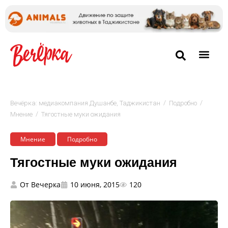
/
/
Вечёрка: медиакомпания Душанбе, Таджикистан
Подробно
/
Мнение
Тягостные муки ожидания
Мнение
Подробно
Тягостные муки ожидания
От
Вечерка
10 июня, 2015
120