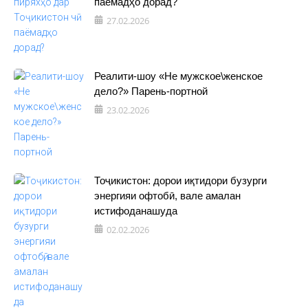
паёмадҳо дорад?
27.02.2026
Реалити-шоу «Не мужское\женское
дело?» Парень-портной
23.02.2026
Тоҷикистон: дорои иқтидори бузурги
энергияи офтобӣ, вале амалан
истифоданашуда
02.02.2026