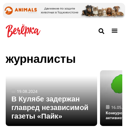
журналисты
19.08.2024
В Кулябе задержан
главред независимой
16.05.20
Конкурс дл
газеты «Пайк»
активисто