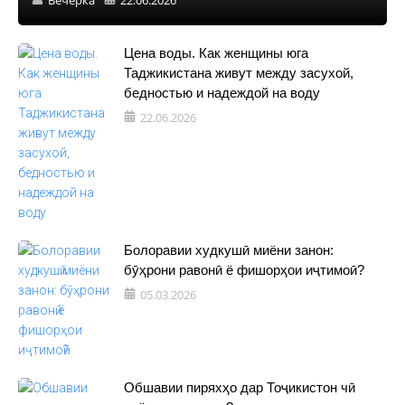
Цена воды. Как женщины юга
Таджикистана живут между засухой,
бедностью и надеждой на воду
22.06.2026
Болоравии худкушӣ миёни занон:
бӯҳрони равонӣ ё фишорҳои иҷтимоӣ?
05.03.2026
Обшавии пиряхҳо дар Тоҷикистон чӣ