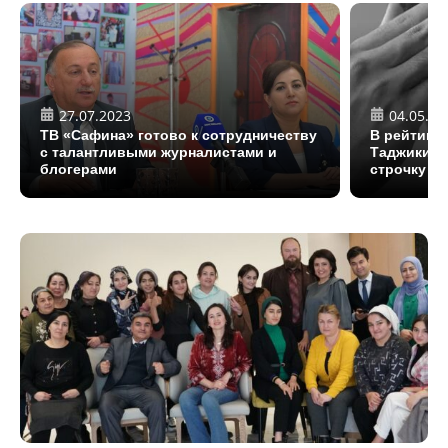
27.07.2023
04.05.20
ТВ «Сафина» готово к сотрудничеству
В рейтинг
с талантливыми журналистами и
Таджикист
блогерами
строчку