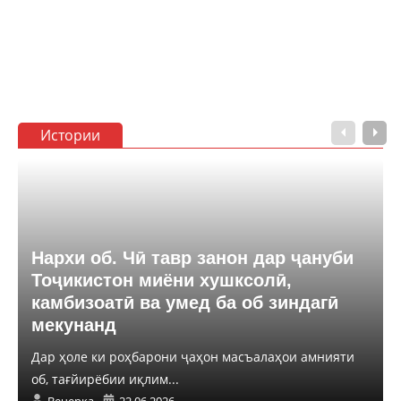
Истории
Нархи об. Чӣ тавр занон дар ҷануби
Тоҷикистон миёни хушксолӣ,
камбизоатӣ ва умед ба об зиндагӣ
мекунанд
Дар ҳоле ки роҳбарони ҷаҳон масъалаҳои амнияти
об, тағйирёбии иқлим...
Вечерка
22.06.2026