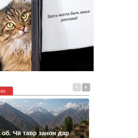
ии
 об. Чӣ тавр занон дар