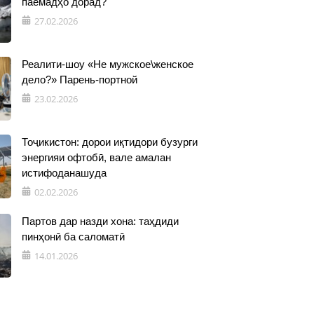
паёмадҳо дорад?
27.02.2026
Реалити-шоу «Не мужское\женское
дело?» Парень-портной
23.02.2026
Тоҷикистон: дорои иқтидори бузурги
энергияи офтобӣ, вале амалан
истифоданашуда
02.02.2026
Партов дар назди хона: таҳдиди
пинҳонӣ ба саломатӣ
14.01.2026