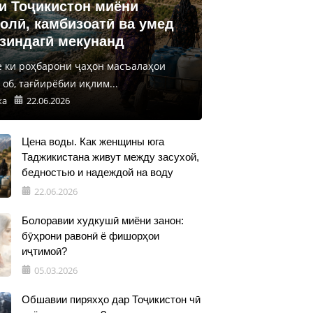
и Тоҷикистон миёни
олӣ, камбизоатӣ ва умед
 зиндагӣ мекунанд
е ки роҳбарони ҷаҳон масъалаҳои
об, тағйирёбии иқлим...
ка
22.06.2026
Цена воды. Как женщины юга
Таджикистана живут между засухой,
бедностью и надеждой на воду
22.06.2026
Болоравии худкушӣ миёни занон:
бӯҳрони равонӣ ё фишорҳои
иҷтимоӣ?
05.03.2026
Обшавии пиряхҳо дар Тоҷикистон чӣ