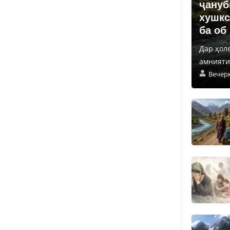
ҷануб
хушкс
ба об
Дар ҳол
амнияти 
Вечер