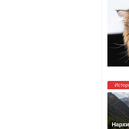
Истор
Нархи