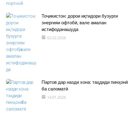
Тоҷикистон: дорои иқтидори бузурги
энергияи офтобӣ, вале амалан
истифоданашуда
02.02.2026
Партов дар назди хона: таҳдиди пинҳонӣ
ба саломатӣ
14.01.2026