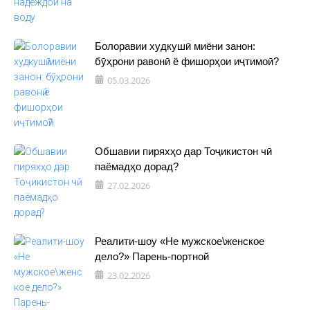
Болоравии худкушӣ миёни занон:
бӯҳрони равонӣ ё фишорҳои иҷтимоӣ?
05.03.2026
Обшавии пиряхҳо дар Тоҷикистон чӣ
паёмадҳо дорад?
27.02.2026
Реалити-шоу «Не мужское\женское
дело?» Парень-портной
23.02.2026