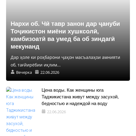
Нархи об. Чӣ тавр занон дар ҷануби
Тоҷикистон миёни хушксолӣ,
камбизоатӣ ва умед ба об зиндагӣ
мекунанд
Дар ҳоле ки роҳбарони ҷаҳон масъалаҳои амнияти
об, тағйирёбии иқлим...
Вечерка
22.06.2026
Цена воды. Как женщины юга
Таджикистана живут между засухой,
бедностью и надеждой на воду
22.06.2026