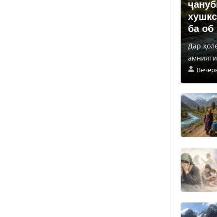
ҷануб
хушкс
ба об
Дар ҳол
амнияти 
Вечер