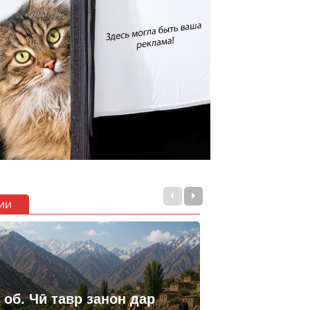
ии
 об. Чӣ тавр занон дар