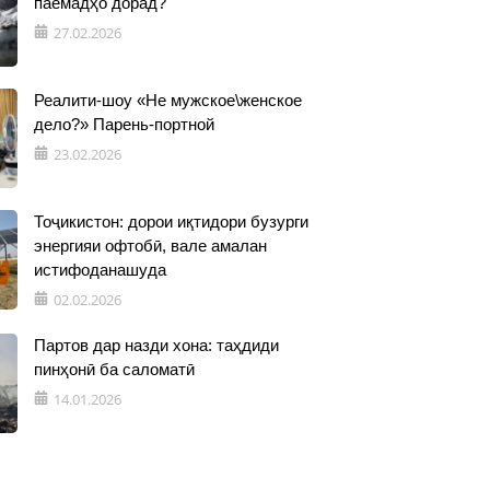
паёмадҳо дорад?
27.02.2026
Реалити-шоу «Не мужское\женское
дело?» Парень-портной
23.02.2026
Тоҷикистон: дорои иқтидори бузурги
энергияи офтобӣ, вале амалан
истифоданашуда
02.02.2026
Партов дар назди хона: таҳдиди
пинҳонӣ ба саломатӣ
14.01.2026