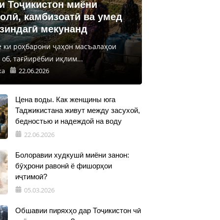
и Тоҷикистон миёни
олӣ, камбизоатӣ ва умед
 зиндагӣ мекунанд
е ки роҳбарони ҷаҳон масъалаҳои
об, тағйирёбии иқлим...
ка
22.06.2026
Цена воды. Как женщины юга
Таджикистана живут между засухой,
бедностью и надеждой на воду
22.06.2026
Болоравии худкушӣ миёни занон:
бӯҳрони равонӣ ё фишорҳои
иҷтимоӣ?
05.03.2026
Обшавии пиряхҳо дар Тоҷикистон чӣ