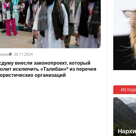
черка
26.11.2024
сдуму внесли законопроект, который
олит исключить «Талибан»* из перечня
ористических организаций
Истор
Нархи