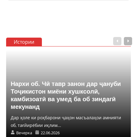
Истории
Нархи об. Чӣ тавр занон дар ҷануби
Тоҷикистон миёни хушксолӣ,
камбизоатӣ ва умед ба об зиндагӣ
мекунанд
Дар ҳоле ки роҳбарони ҷаҳон масъалаҳои амнияти
об, тағйирёбии иқлим...
Вечерка
22.06.2026