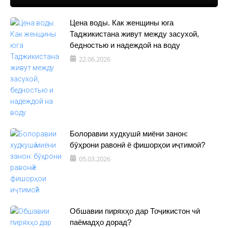
Цена воды. Как женщины юга
Таджикистана живут между засухой,
бедностью и надеждой на воду
22.06.2026
Болоравии худкушӣ миёни занон:
бӯҳрони равонӣ ё фишорҳои иҷтимоӣ?
05.03.2026
Обшавии пиряхҳо дар Тоҷикистон чӣ
паёмадҳо дорад?