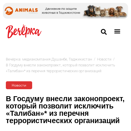
/
/
Вечёрка: медиакомпания Душанбе, Таджикистан
Новости
В Госдуму внесли законопроект, который позволит исключить
«Талибан»* из перечня террористических организаций
Новости
В Госдуму внесли законопроект,
который позволит исключить
«Талибан»* из перечня
террористических организаций