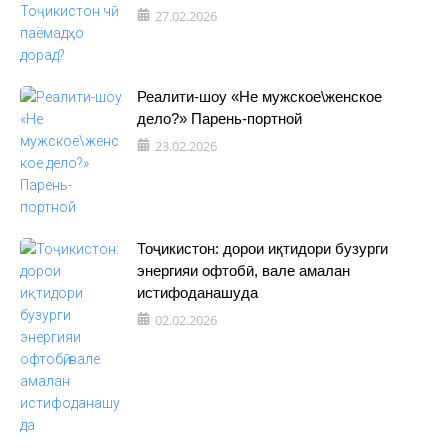
27.02.2026
Реалити-шоу «Не мужское\женское
дело?» Парень-портной
23.02.2026
Тоҷикистон: дорои иқтидори бузурги
энергияи офтобӣ, вале амалан
истифоданашуда
02.02.2026