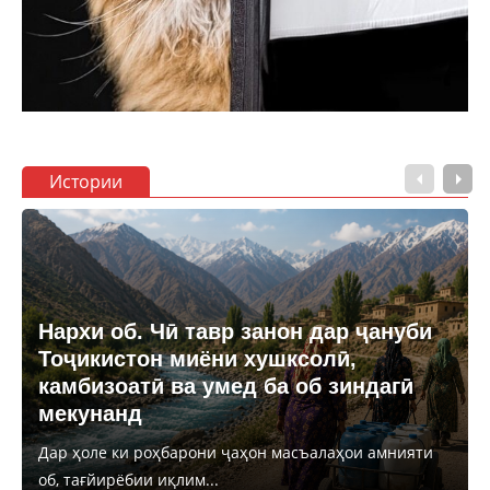
Истории
Нархи об. Чӣ тавр занон дар ҷануби
Тоҷикистон миёни хушксолӣ,
камбизоатӣ ва умед ба об зиндагӣ
мекунанд
Дар ҳоле ки роҳбарони ҷаҳон масъалаҳои амнияти
об, тағйирёбии иқлим...