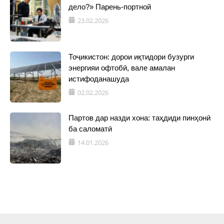
дело?» Парень-портной
23.02.2026
Тоҷикистон: дорои иқтидори бузурги
энергияи офтобӣ, вале амалан
истифоданашуда
02.02.2026
Партов дар назди хона: таҳдиди пинҳонӣ
ба саломатӣ
14.01.2026