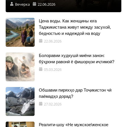
Вечерка
22.06.2026
Цена воды. Как женщины юга
Таджикистана живут между засухой,
бедностью и надеждой на воду
22.06.2026
Болоравии худкушӣ миёни занон:
бӯҳрони равонӣ ё фишорҳои иҷтимоӣ?
05.03.2026
Обшавии пиряхҳо дар Тоҷикистон чӣ
паёмадҳо дорад?
27.02.2026
Реалити-шоу «Не мужское\женское