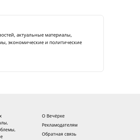
востей, актуальные материалы,
ы, экономические и политические
х
О Вечёрке
алы,
Рекламодателям
блемы,
Обратная связь
ие