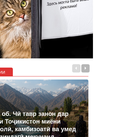
ии
 об. Чӣ тавр занон дар
и Тоҷикистон миёни
олӣ, камбизоатӣ ва умед
 зиндагӣ мекунанд