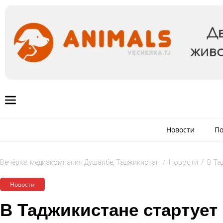
Новости
По
Вечёрка: медиакомпания Душанбе, Таджикистан
/
Новости
/
В Та
Новости
В Таджикистане стартует