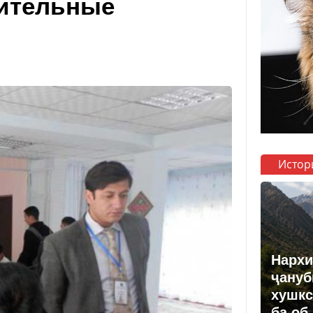
пительные
Истор
Нархи
ҷануб
хушкс
ба об