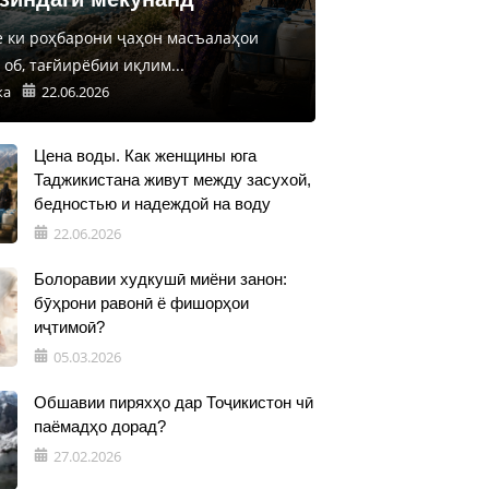
е ки роҳбарони ҷаҳон масъалаҳои
об, тағйирёбии иқлим...
ка
22.06.2026
Цена воды. Как женщины юга
Таджикистана живут между засухой,
бедностью и надеждой на воду
22.06.2026
Болоравии худкушӣ миёни занон:
бӯҳрони равонӣ ё фишорҳои
иҷтимоӣ?
05.03.2026
Обшавии пиряхҳо дар Тоҷикистон чӣ
паёмадҳо дорад?
27.02.2026