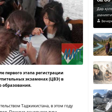
Дар ҳол
амнияти 
Вечер
е первого этапа регистрации
упительных экзаменах (ЦВЭ) в
о образования.
ельством Таджикистана, в этом году
апов. Помимо основного тура,