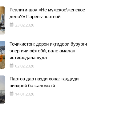
Реалити-шоу «Не мужское\женское
дело?» Парень-портной
23.02.2026
Тоҷикистон: дорои иқтидори бузурги
энергияи офтобӣ, вале амалан
истифоданашуда
02.02.2026
Партов дар назди хона: таҳдиди
пинҳонӣ ба саломатӣ
14.01.2026