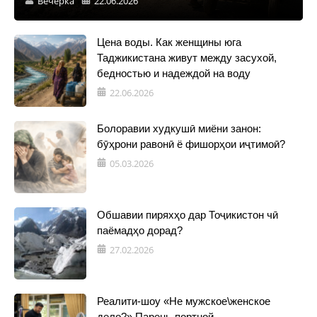
Вечерка
22.06.2026
Цена воды. Как женщины юга
Таджикистана живут между засухой,
бедностью и надеждой на воду
22.06.2026
Болоравии худкушӣ миёни занон:
бӯҳрони равонӣ ё фишорҳои иҷтимоӣ?
05.03.2026
Обшавии пиряхҳо дар Тоҷикистон чӣ
паёмадҳо дорад?
27.02.2026
Реалити-шоу «Не мужское\женское
дело?» Парень-портной