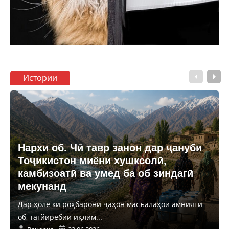
Истории
Нархи об. Чӣ тавр занон дар ҷануби
Тоҷикистон миёни хушксолӣ,
камбизоатӣ ва умед ба об зиндагӣ
мекунанд
Дар ҳоле ки роҳбарони ҷаҳон масъалаҳои амнияти
об, тағйирёбии иқлим...