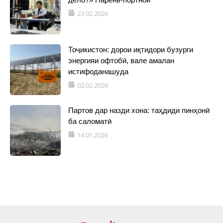
23.02.2026
Тоҷикистон: дорои иқтидори бузурги
энергияи офтобӣ, вале амалан
истифоданашуда
02.02.2026
Партов дар назди хона: таҳдиди пинҳонӣ
ба саломатӣ
14.01.2026