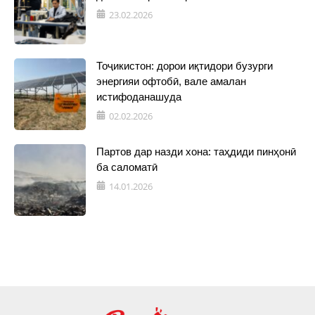
23.02.2026
Тоҷикистон: дорои иқтидори бузурги
энергияи офтобӣ, вале амалан
истифоданашуда
02.02.2026
Партов дар назди хона: таҳдиди пинҳонӣ
ба саломатӣ
14.01.2026