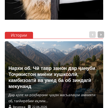
Истории
Нархи об. Чӣ тавр занон дар ҷануби
Тоҷикистон миёни хушксолӣ,
камбизоатӣ ва умед ба об зиндагӣ
мекунанд
Дар ҳоле ки роҳбарони ҷаҳон масъалаҳои амнияти
об, тағйирёбии иқлим...
Вечерка
22.06.2026