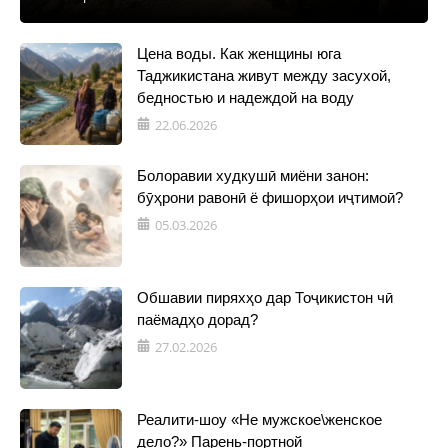
Цена воды. Как женщины юга
Таджикистана живут между засухой,
бедностью и надеждой на воду
22.06.2026
Болоравии худкушӣ миёни занон:
бӯҳрони равонӣ ё фишорҳои иҷтимоӣ?
05.03.2026
Обшавии пиряхҳо дар Тоҷикистон чӣ
паёмадҳо дорад?
27.02.2026
Реалити-шоу «Не мужское\женское
дело?» Парень-портной