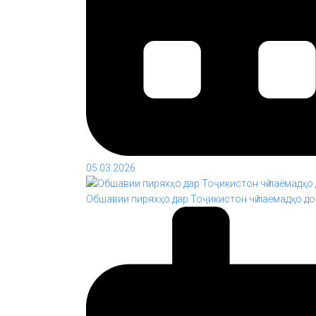
05.03.2026
Обшавии пиряхҳо дар Тоҷикистон чӣ паёмадҳо до