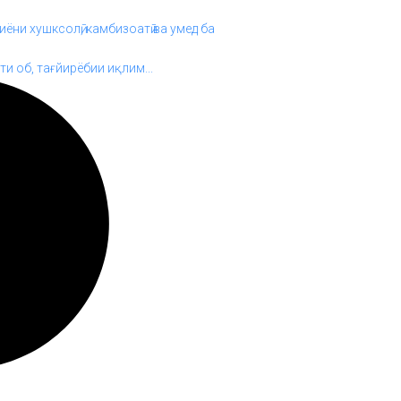
иёни хушксолӣ, камбизоатӣ ва умед ба
и об, тағйирёбии иқлим...