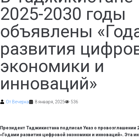
2025-2030 годы
объявлены «Год
развития цифро
экономики и
инноваций»
От
Вечерка
8 января, 2025
536
Президент Таджикистана подписал Указ о провозглашении 2
«Годами развития цифровой экономики и инноваций». Эта и