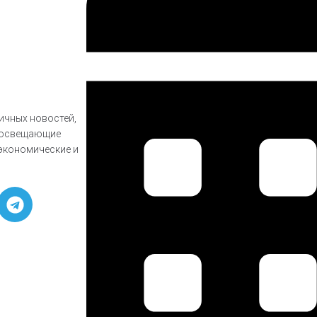
личных новостей,
, освещающие
экономические и