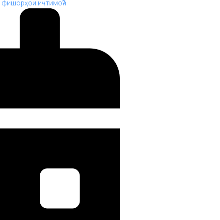
ё фишорҳои иҷтимоӣ?