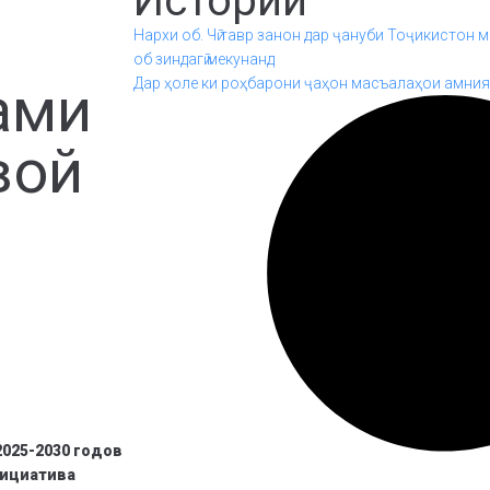
Истории
Нархи об. Чӣ тавр занон дар ҷануби Тоҷикистон м
об зиндагӣ мекунанд
ами
Дар ҳоле ки роҳбарони ҷаҳон масъалаҳои амният
вой
025-2030 годов
нициатива