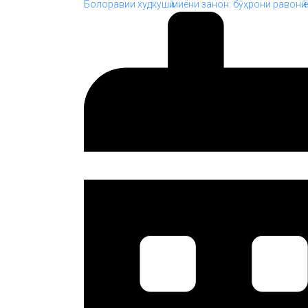
Болоравии худкушӣ миёни занон: бӯҳрони равонӣ 