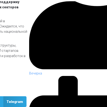
 поддержку
х секторов
й в
 Ожидается, что
сть национальной
труктуры,
-стартапов.
 и разработок в
Вечерка
Telegram