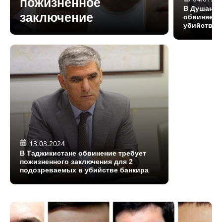
пожизненное
В Душанбе
заключение
обвиняемы
убийстве 
13.03.2024
В Таджикистане обвинение требует
пожизненного заключения для 2
подозреваемых в убийстве банкира