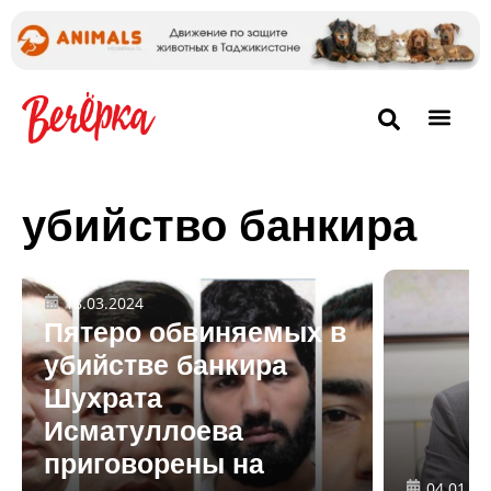
убийство банкира
18.03.2024
Пятеро обвиняемых в
убийстве банкира
Шухрата
Исматуллоева
приговорены на
04.01.20