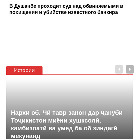
В Душанбе проходит суд над обвиняемыми в
похищении и убийстве известного банкира
Истории
Нархи об. Чӣ тавр занон дар ҷануби
Тоҷикистон миёни хушксолӣ,
камбизоатӣ ва умед ба об зиндагӣ
мекунанд