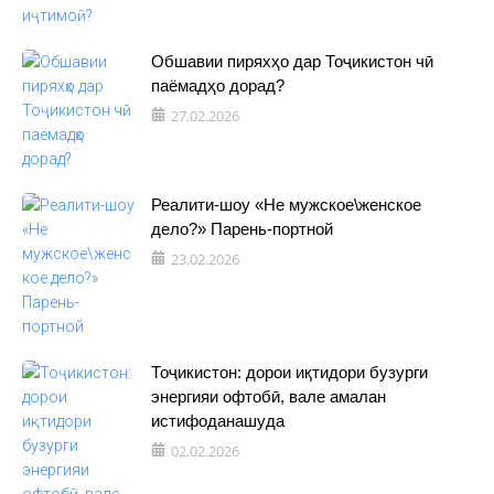
Обшавии пиряхҳо дар Тоҷикистон чӣ
паёмадҳо дорад?
27.02.2026
Реалити-шоу «Не мужское\женское
дело?» Парень-портной
23.02.2026
Тоҷикистон: дорои иқтидори бузурги
энергияи офтобӣ, вале амалан
истифоданашуда
02.02.2026