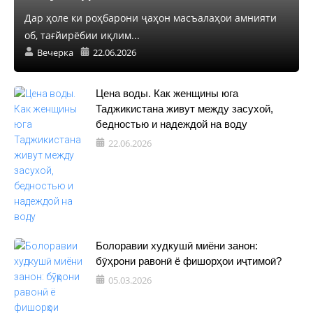
Дар ҳоле ки роҳбарони ҷаҳон масъалаҳои амнияти
об, тағйирёбии иқлим...
Вечерка
22.06.2026
Цена воды. Как женщины юга
Таджикистана живут между засухой,
бедностью и надеждой на воду
22.06.2026
Болоравии худкушӣ миёни занон:
бӯҳрони равонӣ ё фишорҳои иҷтимоӣ?
05.03.2026