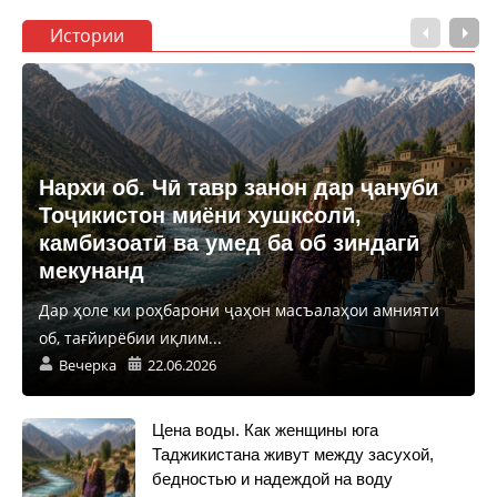
Истории
Нархи об. Чӣ тавр занон дар ҷануби
Тоҷикистон миёни хушксолӣ,
камбизоатӣ ва умед ба об зиндагӣ
мекунанд
Дар ҳоле ки роҳбарони ҷаҳон масъалаҳои амнияти
об, тағйирёбии иқлим...
Вечерка
22.06.2026
Цена воды. Как женщины юга
Таджикистана живут между засухой,
бедностью и надеждой на воду