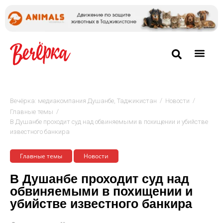
/
/
Вечёрка: медиакомпания Душанбе, Таджикистан
Новости
/
Главные темы
В Душанбе проходит суд над обвиняемыми в похищении и убийстве
известного банкира
Главные темы
Новости
В Душанбе проходит суд над
обвиняемыми в похищении и
убийстве известного банкира