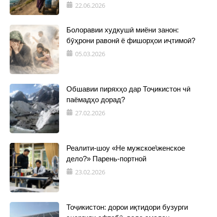
22.06.2026
Болоравии худкушӣ миёни занон:
бӯҳрони равонӣ ё фишорҳои иҷтимоӣ?
05.03.2026
Обшавии пиряхҳо дар Тоҷикистон чӣ
паёмадҳо дорад?
27.02.2026
Реалити-шоу «Не мужское\женское
дело?» Парень-портной
23.02.2026
Тоҷикистон: дорои иқтидори бузурги