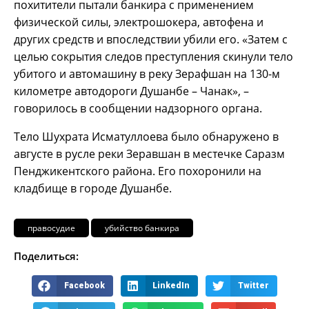
похитители пытали банкира с применением
физической силы, электрошокера, автофена и
других средств и впоследствии убили его. «Затем с
целью сокрытия следов преступления скинули тело
убитого и автомашину в реку Зерафшан на 130-м
километре автодороги Душанбе – Чанак», –
говорилось в сообщении надзорного органа.
Тело Шухрата Исматуллоева было обнаружено в
августе в русле реки Зеравшан в местечке Саразм
Пенджикентского района. Его похоронили на
кладбище в городе Душанбе.
правосудие
убийство банкира
Поделиться:
Facebook
LinkedIn
Twitter