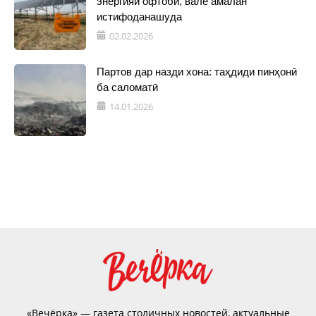
энергияи офтобӣ, вале амалан
истифоданашуда
02.02.2026
Партов дар назди хона: таҳдиди пинҳонӣ
ба саломатӣ
14.01.2026
«Вечёрка» — газета столичных новостей, актуальные