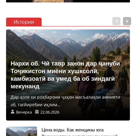
Истории
Нархи об. Чӣ тавр занон дар ҷануби
Тоҷикистон миёни хушксолӣ,
камбизоатӣ ва умед ба об зиндагӣ
мекунанд
Дар ҳоле ки роҳбарони ҷаҳон масъалаҳои амнияти
об, тағйирёбии иқлим...
Вечерка
22.06.2026
Цена воды. Как женщины юга