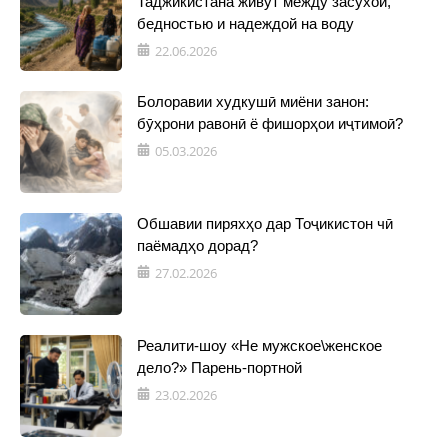
Таджикистана живут между засухой,
бедностью и надеждой на воду
22.06.2026
Болоравии худкушӣ миёни занон:
бӯҳрони равонӣ ё фишорҳои иҷтимоӣ?
05.03.2026
Обшавии пиряхҳо дар Тоҷикистон чӣ
паёмадҳо дорад?
27.02.2026
Реалити-шоу «Не мужское\женское
дело?» Парень-портной
23.02.2026