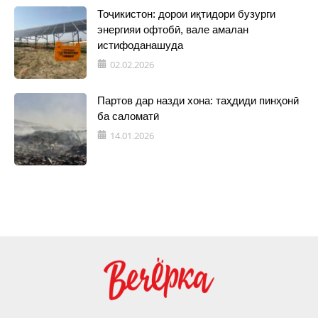
Тоҷикистон: дорои иқтидори бузурги
энергияи офтобӣ, вале амалан
истифоданашуда
02.02.2026
Партов дар назди хона: таҳдиди пинҳонӣ
ба саломатӣ
14.01.2026