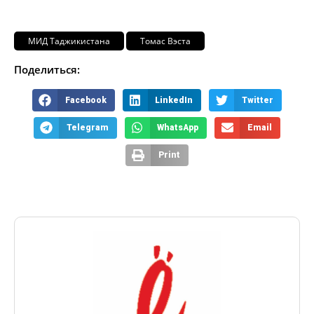
МИД Таджикистана
Томас Вэста
Поделиться:
Facebook
LinkedIn
Twitter
Telegram
WhatsApp
Email
Print