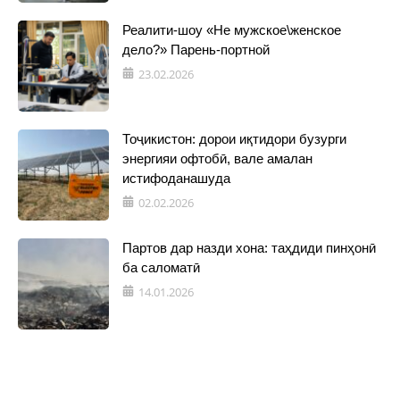
Реалити-шоу «Не мужское\женское
дело?» Парень-портной
23.02.2026
Тоҷикистон: дорои иқтидори бузурги
энергияи офтобӣ, вале амалан
истифоданашуда
02.02.2026
Партов дар назди хона: таҳдиди пинҳонӣ
ба саломатӣ
14.01.2026