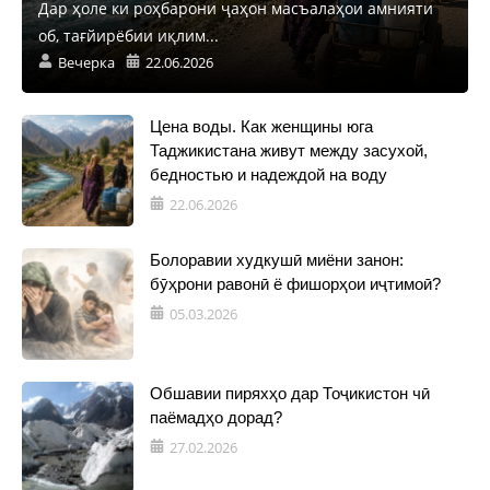
Дар ҳоле ки роҳбарони ҷаҳон масъалаҳои амнияти
об, тағйирёбии иқлим...
Вечерка
22.06.2026
Цена воды. Как женщины юга
Таджикистана живут между засухой,
бедностью и надеждой на воду
22.06.2026
Болоравии худкушӣ миёни занон:
бӯҳрони равонӣ ё фишорҳои иҷтимоӣ?
05.03.2026
Обшавии пиряхҳо дар Тоҷикистон чӣ
паёмадҳо дорад?
27.02.2026