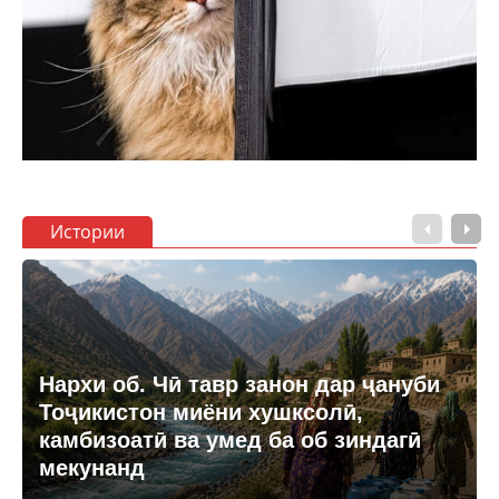
Истории
Нархи об. Чӣ тавр занон дар ҷануби
Тоҷикистон миёни хушксолӣ,
камбизоатӣ ва умед ба об зиндагӣ
мекунанд