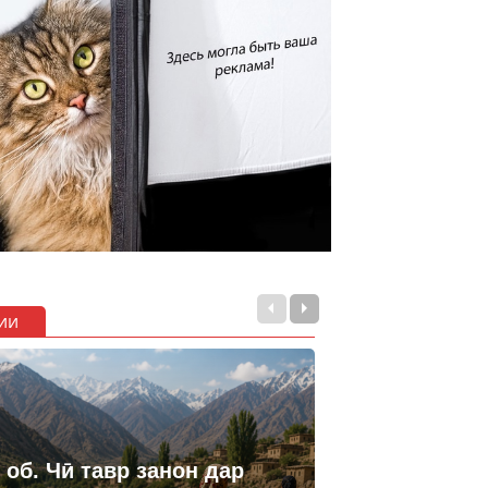
ии
 об. Чӣ тавр занон дар