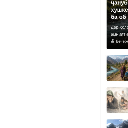
ҷануб
хушкс
ба об
Дар ҳол
амнияти 
Вечер