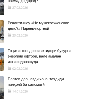
паёмадҳо дорад?
27.02.2026
Реалити-шоу «Не мужское\женское
дело?» Парень-портной
23.02.2026
Тоҷикистон: дорои иқтидори бузурги
энергияи офтобӣ, вале амалан
истифоданашуда
02.02.2026
Партов дар назди хона: таҳдиди
пинҳонӣ ба саломатӣ
14.01.2026