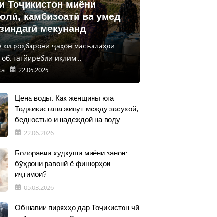
и Тоҷикистон миёни
олӣ, камбизоатӣ ва умед
 зиндагӣ мекунанд
е ки роҳбарони ҷаҳон масъалаҳои
об, тағйирёбии иқлим...
ка
22.06.2026
Цена воды. Как женщины юга
Таджикистана живут между засухой,
бедностью и надеждой на воду
22.06.2026
Болоравии худкушӣ миёни занон:
бӯҳрони равонӣ ё фишорҳои
иҷтимоӣ?
05.03.2026
Обшавии пиряхҳо дар Тоҷикистон чӣ