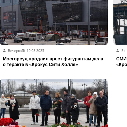
Вечерка
19.03.2025
Ве
Мосгорсуд продлил арест фигурантам дела
СМИ:
о теракте в «Крокус Сити Холле»
«Кро