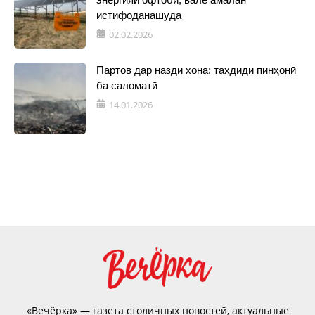
истифоданашуда
02.02.2026
Партов дар назди хона: таҳдиди пинҳонӣ
ба саломатӣ
14.01.2026
«Вечёрка» — газета столичных новостей, актуальные