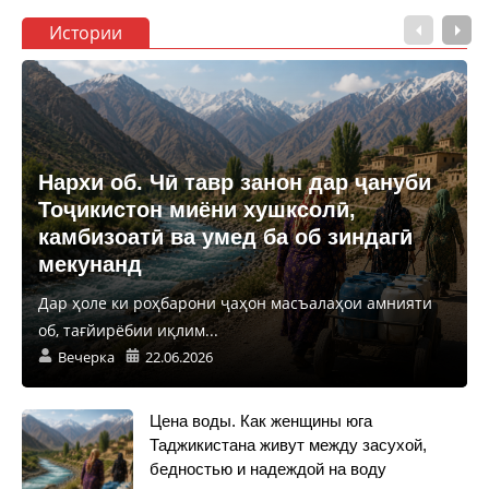
Истории
Нархи об. Чӣ тавр занон дар ҷануби
Тоҷикистон миёни хушксолӣ,
камбизоатӣ ва умед ба об зиндагӣ
мекунанд
Дар ҳоле ки роҳбарони ҷаҳон масъалаҳои амнияти
об, тағйирёбии иқлим...
Вечерка
22.06.2026
Цена воды. Как женщины юга
Таджикистана живут между засухой,
бедностью и надеждой на воду