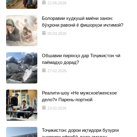
22.06.2026
Болоравии худкушӣ миёни занон:
бӯҳрони равонӣ ё фишорҳои иҷтимоӣ?
05.03.2026
Обшавии пиряхҳо дар Тоҷикистон чӣ
паёмадҳо дорад?
27.02.2026
Реалити-шоу «Не мужское\женское
дело?» Парень-портной
23.02.2026
Тоҷикистон: дорои иқтидори бузурги
энергияи офтобӣ, вале амалан