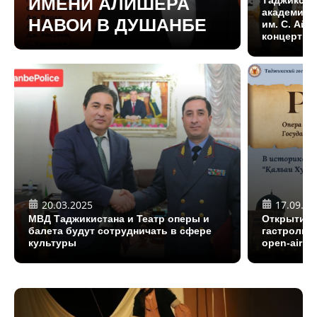
ИМЕНИ АЛИШЕРА
академиче
НАВОИ В ДУШАНБЕ
им. С. Айн
концерт
20.03.2025
17.09.20
МВД Таджикистана и Театр оперы и
Открытие 8
балета будут сотрудничать в сфере
гастроли 
культуры
open-air