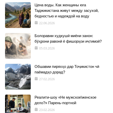
Цена воды. Как женщины юга
Таджикистана живут между засухой,
бедностью и надеждой на воду
22.06.2026
Болоравии худкушӣ миёни занон:
бӯҳрони равонӣ ё фишорҳои иҷтимоӣ?
05.03.2026
Обшавии пиряхҳо дар Тоҷикистон чӣ
паёмадҳо дорад?
27.02.2026
Реалити-шоу «Не мужское\женское
дело?» Парень-портной
23.02.2026