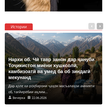
Истории
Нархи об. Чӣ тавр занон дар ҷануби
Тоҷикистон миёни хушксолӣ,
камбизоатӣ ва умед ба об зиндагӣ
мекунанд
Дар ҳоле ки роҳбарони ҷаҳон масъалаҳои амнияти
об, тағйирёбии иқлим...
Вечерка
22.06.2026