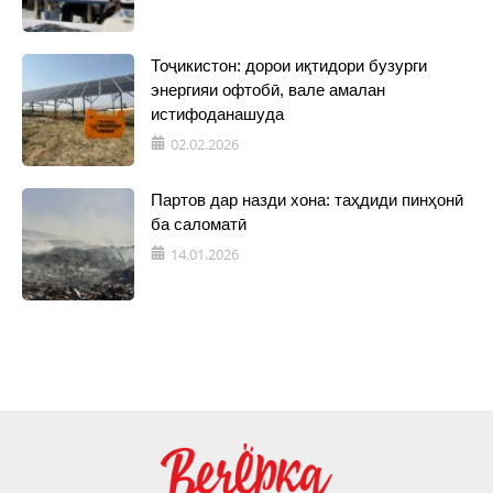
Тоҷикистон: дорои иқтидори бузурги
энергияи офтобӣ, вале амалан
истифоданашуда
02.02.2026
Партов дар назди хона: таҳдиди пинҳонӣ
ба саломатӣ
14.01.2026