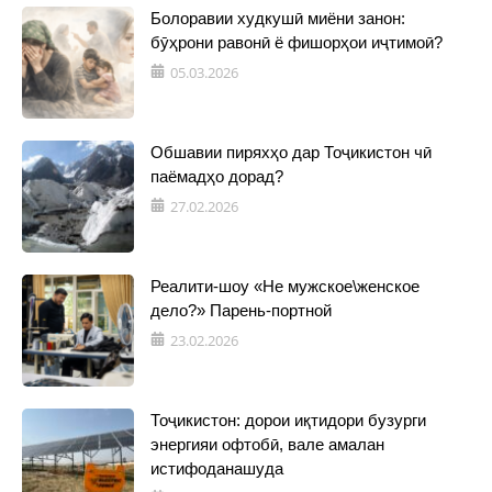
Болоравии худкушӣ миёни занон:
бӯҳрони равонӣ ё фишорҳои иҷтимоӣ?
05.03.2026
Обшавии пиряхҳо дар Тоҷикистон чӣ
паёмадҳо дорад?
27.02.2026
Реалити-шоу «Не мужское\женское
дело?» Парень-портной
23.02.2026
Тоҷикистон: дорои иқтидори бузурги
энергияи офтобӣ, вале амалан
истифоданашуда