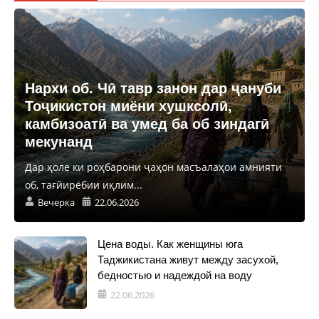
Нархи об. Чӣ тавр занон дар ҷануби
Тоҷикистон миёни хушксолӣ,
камбизоатӣ ва умед ба об зиндагӣ
мекунанд
Дар ҳоле ки роҳбарони ҷаҳон масъалаҳои амнияти
об, тағйирёбии иқлим...
Вечерка
22.06.2026
Цена воды. Как женщины юга
Таджикистана живут между засухой,
бедностью и надеждой на воду
22.06.2026