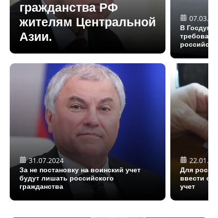
гражданства РФ
07.03.20
жителям Центральной
В Госдуме
Азии.
требовани
российско
31.07.2024
22.01.20
За не постановку на воинский учет
Для росси
будут лишать российского
ввести об
гражданства
учет