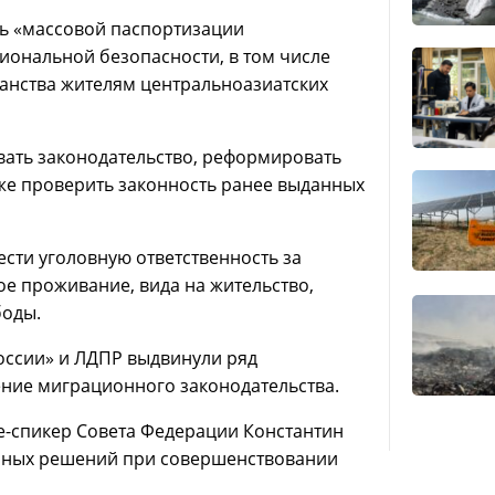
ть «массовой паспортизации
иональной безопасности, в том числе
анства жителям центральноазиатских
овать законодательство, реформировать
кже проверить законность ранее выданных
сти уголовную ответственность за
е проживание, вида на жительство,
боды.
оссии» и ЛДПР выдвинули ряд
ние миграционного законодательства.
це-спикер Совета Федерации Константин
онных решений при совершенствовании