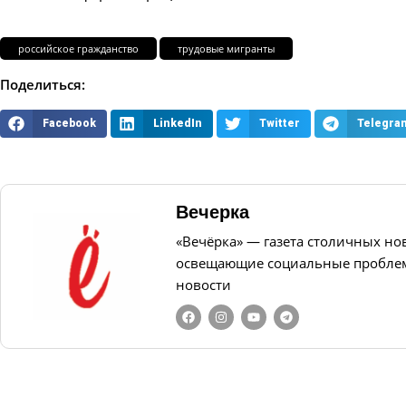
российское гражданство
трудовые мигранты
Поделиться:
Facebook
LinkedIn
Twitter
Telegra
Вечерка
«Вечёрка» — газета столичных но
освещающие социальные проблем
новости