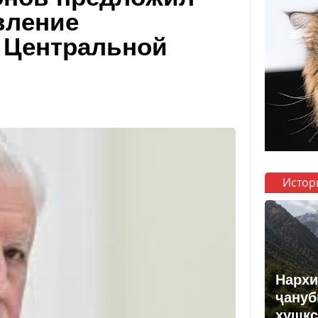
вление
 Центральной
Истор
Нархи
ҷануб
хушкс