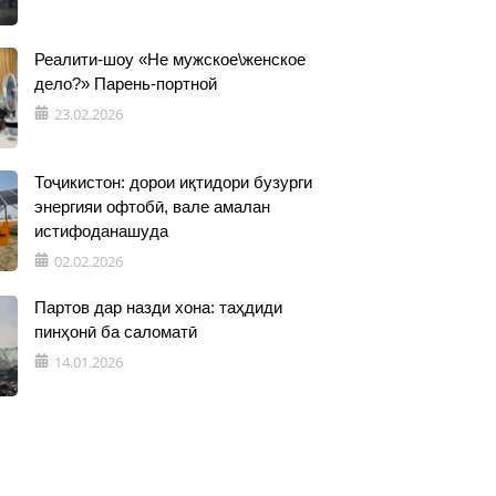
Реалити-шоу «Не мужское\женское
дело?» Парень-портной
23.02.2026
Тоҷикистон: дорои иқтидори бузурги
энергияи офтобӣ, вале амалан
истифоданашуда
02.02.2026
Партов дар назди хона: таҳдиди
пинҳонӣ ба саломатӣ
14.01.2026