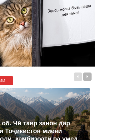
ии
 об. Чӣ тавр занон дар
и Тоҷикистон миёни
олӣ, камбизоатӣ ва умед