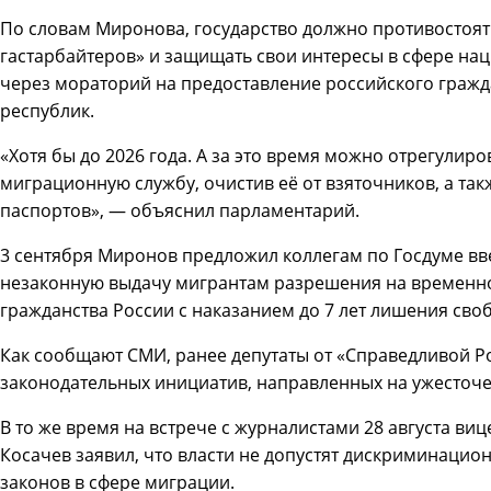
По словам Миронова, государство должно противостоя
гастарбайтеров» и защищать свои интересы в сфере нац
через мораторий на предоставление российского гражд
республик.
«Хотя бы до 2026 года. А за это время можно отрегулир
миграционную службу, очистив её от взяточников, а та
паспортов», — объяснил парламентарий.
3 сентября Миронов предложил коллегам по Госдуме вве
незаконную выдачу мигрантам разрешения на временно
гражданства России с наказанием до 7 лет лишения сво
Как сообщают СМИ, ранее депутаты от «Справедливой Р
законодательных инициатив, направленных на ужесточе
В то же время на встрече с журналистами 28 августа ви
Косачев заявил, что власти не допустят дискриминаци
законов в сфере миграции.