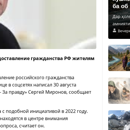
ба об
Дар ҳол
амнияти 
Вечер
доставление гражданства РФ жителям
ление российского гражданства
це в соцсетях написал 30 августа
 За правду» Сергей Миронов, сообщает
 с подобной инициативой в 2022 году.
находятся в центре внимания
опроса, считает он.