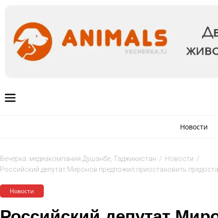
Новости
Вечёрка: медиакомпания Душанбе, Таджикистан
/
Новости
/
Российский депутат Миронов предложил приостановить предоста
Новости
Российский депутат Мир