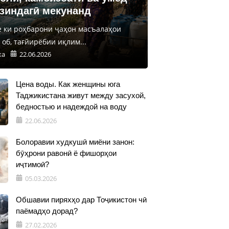
 зиндагӣ мекунанд
е ки роҳбарони ҷаҳон масъалаҳои
об, тағйирёбии иқлим...
ка
22.06.2026
Цена воды. Как женщины юга
Таджикистана живут между засухой,
бедностью и надеждой на воду
22.06.2026
Болоравии худкушӣ миёни занон:
бӯҳрони равонӣ ё фишорҳои
иҷтимоӣ?
05.03.2026
Обшавии пиряхҳо дар Тоҷикистон чӣ
паёмадҳо дорад?
27.02.2026