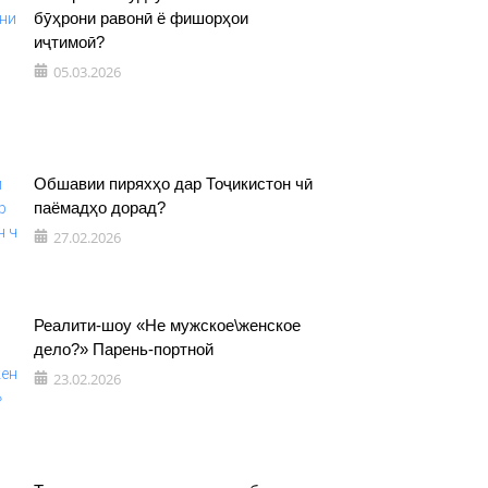
бӯҳрони равонӣ ё фишорҳои
иҷтимоӣ?
05.03.2026
Обшавии пиряхҳо дар Тоҷикистон чӣ
паёмадҳо дорад?
27.02.2026
Реалити-шоу «Не мужское\женское
дело?» Парень-портной
23.02.2026