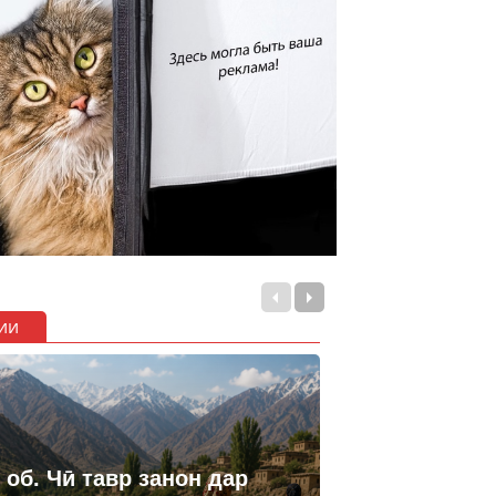
ии
 об. Чӣ тавр занон дар