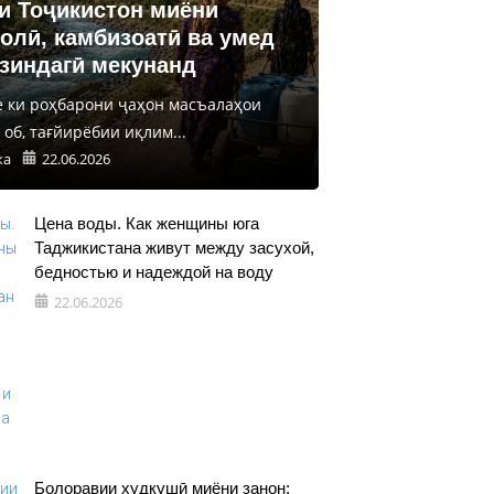
и Тоҷикистон миёни
олӣ, камбизоатӣ ва умед
 зиндагӣ мекунанд
е ки роҳбарони ҷаҳон масъалаҳои
об, тағйирёбии иқлим...
ка
22.06.2026
Цена воды. Как женщины юга
Таджикистана живут между засухой,
бедностью и надеждой на воду
22.06.2026
Болоравии худкушӣ миёни занон: