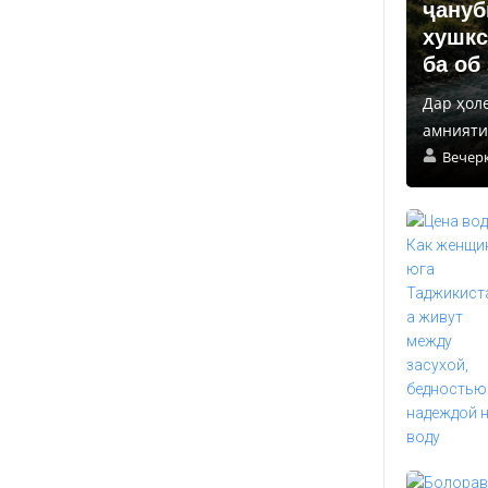
ҷануб
хушкс
ба об
Дар ҳол
амнияти 
Вечер