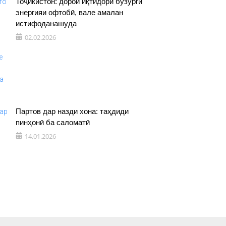
Тоҷикистон: дорои иқтидори бузурги
энергияи офтобӣ, вале амалан
истифоданашуда
02.02.2026
Партов дар назди хона: таҳдиди
пинҳонӣ ба саломатӣ
14.01.2026