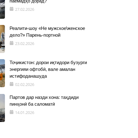
паёмадҳо дорад?
27.02.2026
Реалити-шоу «Не мужское\женское
дело?» Парень-портной
23.02.2026
Тоҷикистон: дорои иқтидори бузурги
энергияи офтобӣ, вале амалан
истифоданашуда
02.02.2026
Партов дар назди хона: таҳдиди
пинҳонӣ ба саломатӣ
14.01.2026