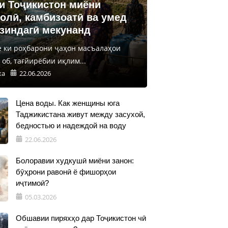
и Тоҷикистон миёни
олӣ, камбизоатӣ ва умед
 зиндагӣ мекунанд
е ки роҳбарони ҷаҳон масъалаҳои
об, тағйирёбии иқлим...
ка
22.06.2026
Цена воды. Как женщины юга
Таджикистана живут между засухой,
бедностью и надеждой на воду
22.06.2026
Болоравии худкушӣ миёни занон:
бӯҳрони равонӣ ё фишорҳои
иҷтимоӣ?
05.03.2026
Обшавии пиряхҳо дар Тоҷикистон чӣ