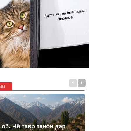
ии
 об. Чӣ тавр занон дар