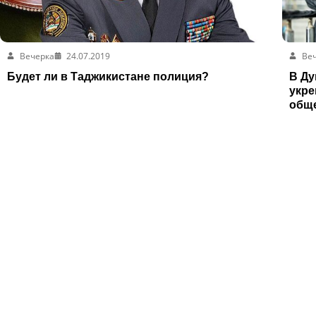
Вечерка
24.07.2019
Ве
Будет ли в Таджикистане полиция?
В Ду
укре
общ