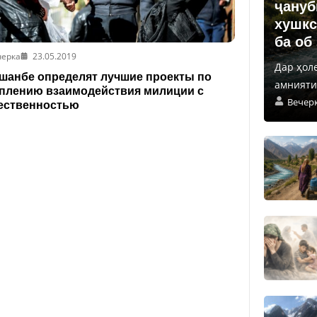
ҷануб
хушкс
ба об
черка
23.05.2019
Дар ҳол
шанбе определят лучшие проекты по
амнияти 
плению взаимодействия милиции с
Вечер
ественностью