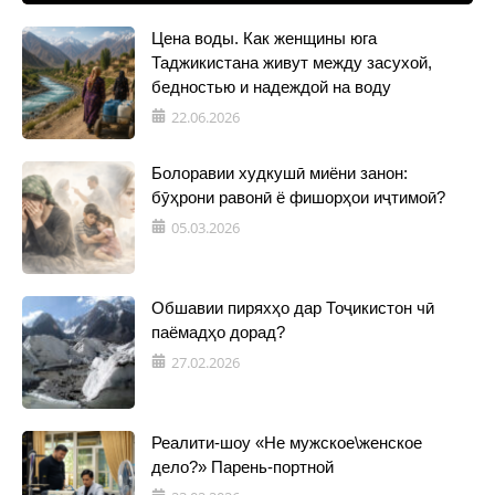
Цена воды. Как женщины юга
Таджикистана живут между засухой,
бедностью и надеждой на воду
22.06.2026
Болоравии худкушӣ миёни занон:
бӯҳрони равонӣ ё фишорҳои иҷтимоӣ?
05.03.2026
Обшавии пиряхҳо дар Тоҷикистон чӣ
паёмадҳо дорад?
27.02.2026
Реалити-шоу «Не мужское\женское
дело?» Парень-портной