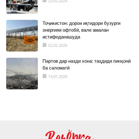
23.02.2026
Тоҷикистон: дорои иқтидори бузурги
энергияи офтобӣ, вале амалан
истифоданашуда
02.02.2026
Партов дар назди хона: таҳдиди пинҳонӣ
ба саломатӣ
14.01.2026