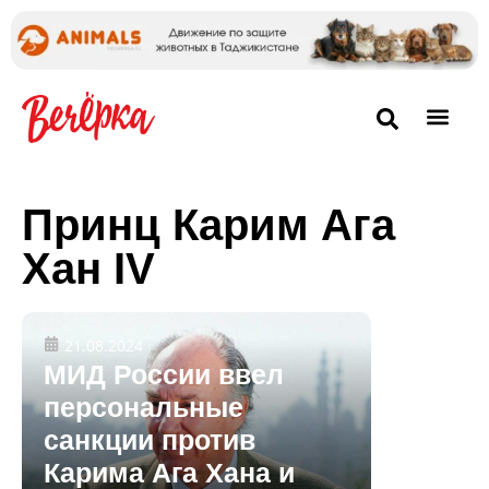
Принц Карим Ага
Хан IV
21.08.2024
МИД России ввел
персональные
санкции против
Карима Ага Хана и