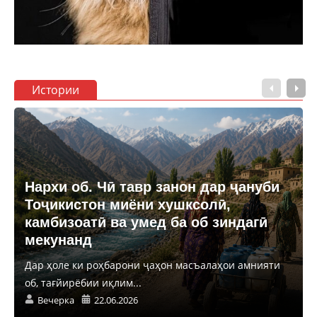
Истории
Нархи об. Чӣ тавр занон дар ҷануби
Тоҷикистон миёни хушксолӣ,
камбизоатӣ ва умед ба об зиндагӣ
мекунанд
Дар ҳоле ки роҳбарони ҷаҳон масъалаҳои амнияти
об, тағйирёбии иқлим...
Вечерка
22.06.2026