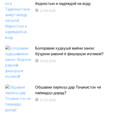
бедностью и надеждой на воду
22.06.2026
Болоравии худкушӣ миёни занон:
бӯҳрони равонӣ ё фишорҳои иҷтимоӣ?
05.03.2026
Обшавии пиряхҳо дар Тоҷикистон чӣ
паёмадҳо дорад?
27.02.2026