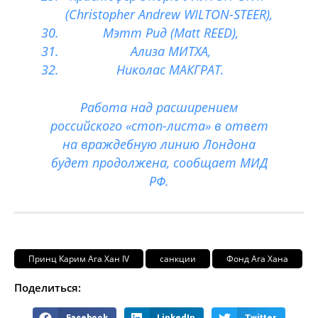
(Christopher Andrew WILTON-STEER),
Мэтт Рид (Matt REED),
Ализа МИТХА,
Николас МАКГРАТ.
Работа над расширением
российского «стоп-листа» в ответ
на враждебную линию Лондона
будет продолжена, сообщает МИД
РФ.
Принц Карим Ага Хан IV
санкции
Фонд Ага Хана
Поделиться: