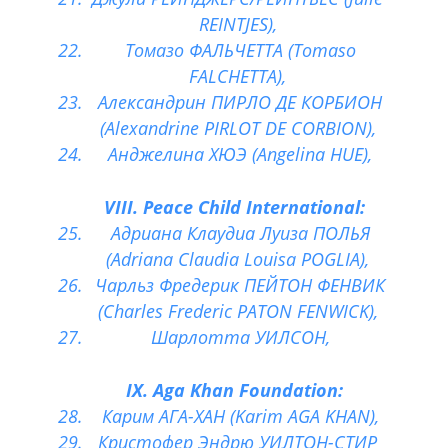
REINTJES),
Томазо ФАЛЬЧЕТТА (Tomaso
FALCHETTA),
Александрин ПИРЛО ДЕ КОРБИОН
(Alexandrine PIRLOT DE CORBION),
Анджелина ХЮЭ (Angelina HUE),
VIII. Peace Child International:
Адриана Клаудиа Луиза ПОЛЬЯ
(Adriana Claudia Louisa POGLIA),
Чарльз Фредерик ПЕЙТОН ФЕНВИК
(Charles Frederic PATON FENWICK),
Шарлотта УИЛСОН,
IX. Aga Khan Foundation:
Карим АГА-ХАН (Karim AGA KHAN),
Кристофер Эндрю УИЛТОН-СТИР