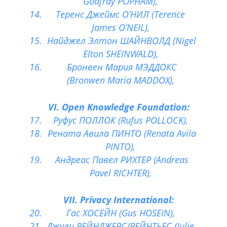
Godfray POPHAM),
Теренс Джеймс ОʼНИЛ (Terence
James OʼNEIL),
Найджел Элтон ШАЙНВОЛД (Nigel
Elton SHEINWALD),
Бронвен Мария МЭДДОКС
(Bronwen Maria MADDOX),
VI. Open Knowledge Foundation:
Руфус ПОЛЛОК (Rufus POLLOCK),
Рената Авила ПИНТО (Renata Avila
PINTO),
Андреас Павел РИХТЕР (Andreas
Pavel RICHTER),
VII. Privacy International:
Гас ХОСЕЙН (Gus HOSEIN),
Джули РЕЙНДЖЕРС/РЕЙНТЬЕС (Julie