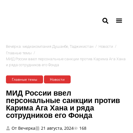
/
/
Вечёрка: медиакомпания Душанбе, Таджикистан
Новости
/
Главные темы
МИД России ввел персональные санкции против Карима Ага Хана
и ряда сотрудников его Фонда
Главные темы
Новости
МИД России ввел
персональные санкции против
Карима Ага Хана и ряда
сотрудников его Фонда
От
Вечерка
21 августа, 2024
168