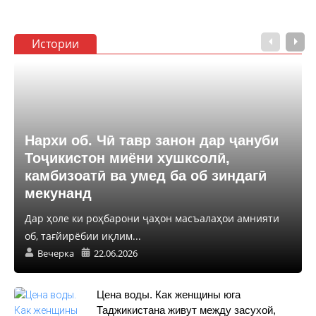
Истории
Нархи об. Чӣ тавр занон дар ҷануби
Тоҷикистон миёни хушксолӣ,
камбизоатӣ ва умед ба об зиндагӣ
мекунанд
Дар ҳоле ки роҳбарони ҷаҳон масъалаҳои амнияти
об, тағйирёбии иқлим...
Вечерка
22.06.2026
Цена воды. Как женщины юга
Таджикистана живут между засухой,