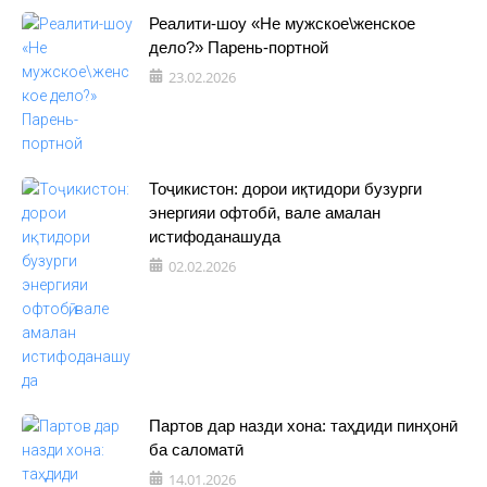
Реалити-шоу «Не мужское\женское
дело?» Парень-портной
23.02.2026
Тоҷикистон: дорои иқтидори бузурги
энергияи офтобӣ, вале амалан
истифоданашуда
02.02.2026
Партов дар назди хона: таҳдиди пинҳонӣ
ба саломатӣ
14.01.2026