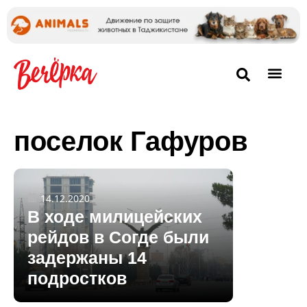
поселок Гафуров
14.12.2020
В ходе милицейских
рейдов в Согде были
задержаны 14
подростков