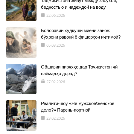
Таджикистана живут между засухой,
бедностью и надеждой на воду
22.06.2026
Болоравии худкушӣ миёни занон:
бӯҳрони равонӣ ё фишорҳои иҷтимоӣ?
05.03.2026
Обшавии пиряхҳо дар Тоҷикистон чӣ
паёмадҳо дорад?
27.02.2026
Реалити-шоу «Не мужское\женское
дело?» Парень-портной
23.02.2026