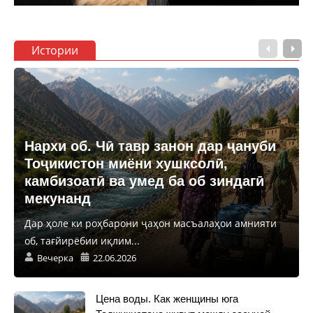
Истории
Нархи об. Чӣ тавр занон дар ҷануби
Тоҷикистон миёни хушксолӣ,
камбизоатӣ ва умед ба об зиндагӣ
мекунанд
Дар ҳоле ки роҳбарони ҷаҳон масъалаҳои амнияти
об, тағйирёбии иқлим...
Вечерка
22.06.2026
Цена воды. Как женщины юга