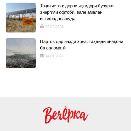
Тоҷикистон: дорои иқтидори бузурги
энергияи офтобӣ, вале амалан
истифоданашуда
02.02.2026
Партов дар назди хона: таҳдиди пинҳонӣ
ба саломатӣ
14.01.2026