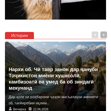
Истории
Нархи об. Чӣ тавр занон дар ҷануби
Тоҷикистон миёни хушксолӣ,
камбизоатӣ ва умед ба об зиндагӣ
мекунанд
Дар ҳоле ки роҳбарони ҷаҳон масъалаҳои амнияти
об, тағйирёбии иқлим...
Вечерка
22.06.2026