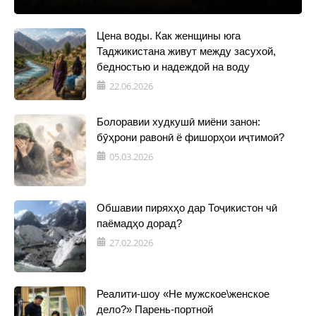
Цена воды. Как женщины юга
Таджикистана живут между засухой,
бедностью и надеждой на воду
22.06.2026
Болоравии худкушӣ миёни занон:
бӯҳрони равонӣ ё фишорҳои иҷтимоӣ?
05.03.2026
Обшавии пиряхҳо дар Тоҷикистон чӣ
паёмадҳо дорад?
27.02.2026
Реалити-шоу «Не мужское\женское
дело?» Парень-портной