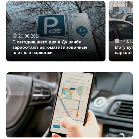
20.06.2024
14.01.20
С сегодняшнего дня в Душанбе
заработают автоматизированные
Могу купит
платные парковки
парковку