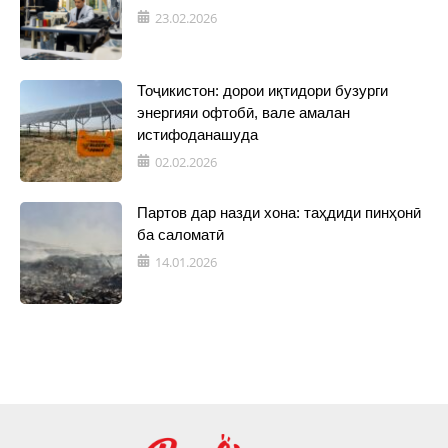
23.02.2026
Тоҷикистон: дорои иқтидори бузурги
энергияи офтобӣ, вале амалан
истифоданашуда
02.02.2026
Партов дар назди хона: таҳдиди пинҳонӣ
ба саломатӣ
14.01.2026