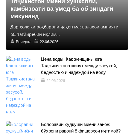
Тоҷикистон миёни хушксолӣ,
камбизоатӣ ва умед ба об зиндагӣ
мекунанд
Дар ҳоле ки роҳбарони ҷаҳон масъалаҳои амнияти
об, тағйирёбии иқлим...
Вечерка
22.06.2026
Цена воды. Как женщины юга
Таджикистана живут между засухой,
бедностью и надеждой на воду
22.06.2026
Болоравии худкушӣ миёни занон:
бӯҳрони равонӣ ё фишорҳои иҷтимоӣ?