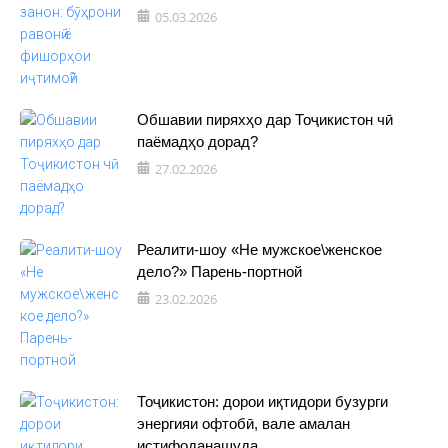
05.03.2026
Обшавии пиряхҳо дар Тоҷикистон чӣ
паёмадҳо дорад?
27.02.2026
Реалити-шоу «Не мужское\женское
дело?» Парень-портной
23.02.2026
Тоҷикистон: дорои иқтидори бузурги
энергияи офтобӣ, вале амалан
истифоданашуда