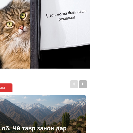
ии
 об. Чӣ тавр занон дар