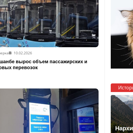
черка
10.02.2026
шанбе вырос объем пассажирских и
овых перевозок
Истор
Нархи