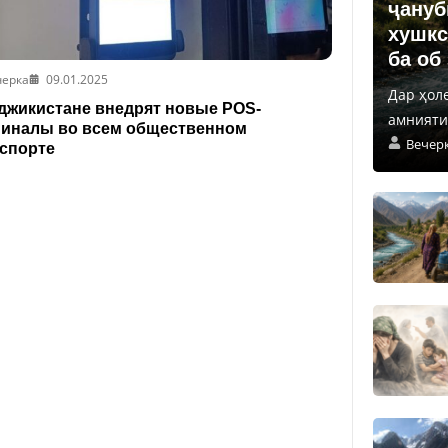
ҷануб
хушкс
ба об
черка
09.01.2025
Дар ҳол
джикистане внедрят новые POS-
амнияти 
иналы во всем общественном
Вечер
спорте