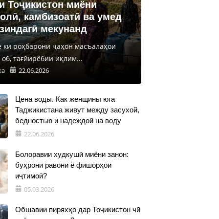
и Тоҷикистон миёни
олӣ, камбизоатӣ ва умед
 зиндагӣ мекунанд
е ки роҳбарони ҷаҳон масъалаҳои
об, тағйирёбии иқлим...
ка
22.06.2026
Цена воды. Как женщины юга
Таджикистана живут между засухой,
бедностью и надеждой на воду
22.06.2026
Болоравии худкушӣ миёни занон:
бӯҳрони равонӣ ё фишорҳои
иҷтимоӣ?
05.03.2026
Обшавии пиряхҳо дар Тоҷикистон чӣ