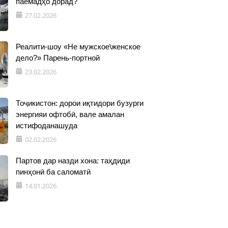
паёмадҳо дорад?
27.02.2026
Реалити-шоу «Не мужское\женское
дело?» Парень-портной
23.02.2026
Тоҷикистон: дорои иқтидори бузурги
энергияи офтобӣ, вале амалан
истифоданашуда
02.02.2026
Партов дар назди хона: таҳдиди
пинҳонӣ ба саломатӣ
14.01.2026