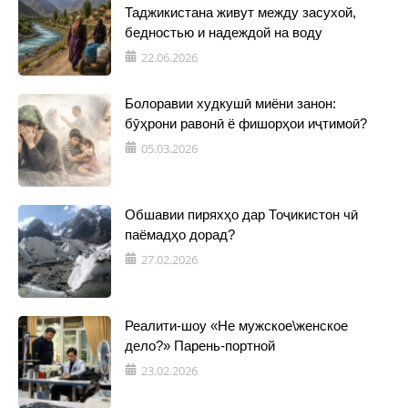
Таджикистана живут между засухой,
бедностью и надеждой на воду
22.06.2026
Болоравии худкушӣ миёни занон:
бӯҳрони равонӣ ё фишорҳои иҷтимоӣ?
05.03.2026
Обшавии пиряхҳо дар Тоҷикистон чӣ
паёмадҳо дорад?
27.02.2026
Реалити-шоу «Не мужское\женское
дело?» Парень-портной
23.02.2026