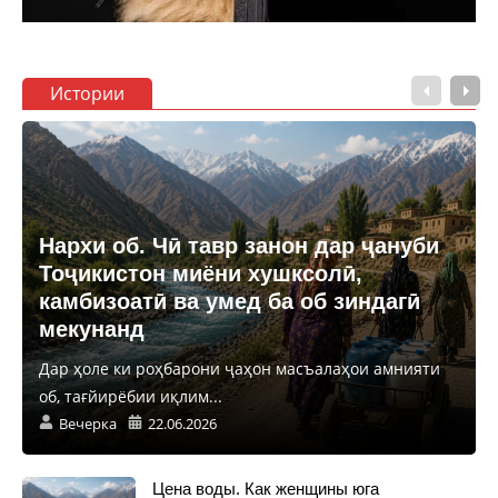
Истории
Нархи об. Чӣ тавр занон дар ҷануби
Тоҷикистон миёни хушксолӣ,
камбизоатӣ ва умед ба об зиндагӣ
мекунанд
Дар ҳоле ки роҳбарони ҷаҳон масъалаҳои амнияти
об, тағйирёбии иқлим...
Вечерка
22.06.2026
Цена воды. Как женщины юга