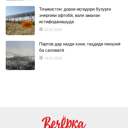
Тоҷикистон: дорои иқтидори бузурги
энергияи офтобӣ, вале амалан
истифоданашуда
02.02.2026
Партов дар назди хона: таҳдиди пинҳонӣ
ба саломатӣ
14.01.2026