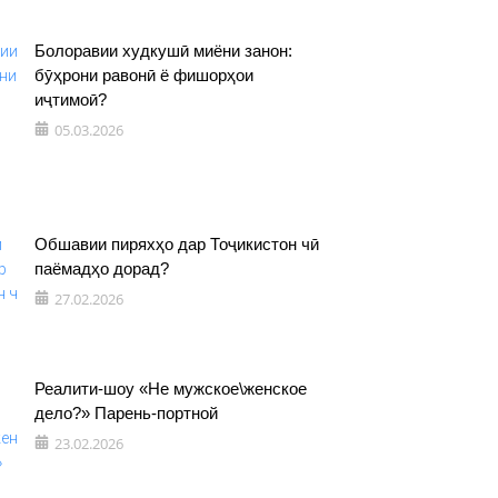
Болоравии худкушӣ миёни занон:
бӯҳрони равонӣ ё фишорҳои
иҷтимоӣ?
05.03.2026
Обшавии пиряхҳо дар Тоҷикистон чӣ
паёмадҳо дорад?
27.02.2026
Реалити-шоу «Не мужское\женское
дело?» Парень-портной
23.02.2026