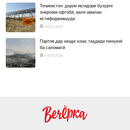
Тоҷикистон: дорои иқтидори бузурги
энергияи офтобӣ, вале амалан
истифоданашуда
02.02.2026
Партов дар назди хона: таҳдиди пинҳонӣ
ба саломатӣ
14.01.2026