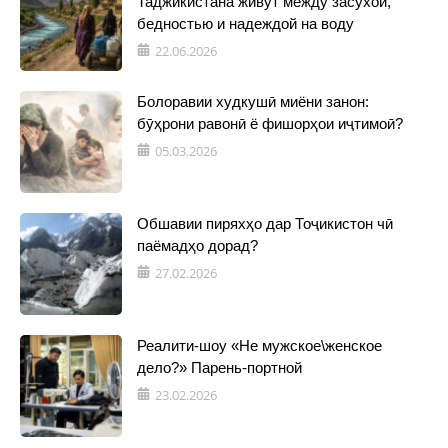
Таджикистана живут между засухой,
бедностью и надеждой на воду
22.06.2026
Болоравии худкушӣ миёни занон:
бӯҳрони равонӣ ё фишорҳои иҷтимоӣ?
05.03.2026
Обшавии пиряхҳо дар Тоҷикистон чӣ
паёмадҳо дорад?
27.02.2026
Реалити-шоу «Не мужское\женское
дело?» Парень-портной
23.02.2026