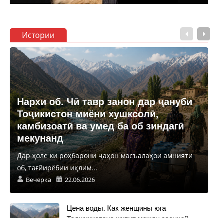
Истории
Нархи об. Чӣ тавр занон дар ҷануби
Тоҷикистон миёни хушксолӣ,
камбизоатӣ ва умед ба об зиндагӣ
мекунанд
Дар ҳоле ки роҳбарони ҷаҳон масъалаҳои амнияти
об, тағйирёбии иқлим...
Вечерка
22.06.2026
Цена воды. Как женщины юга