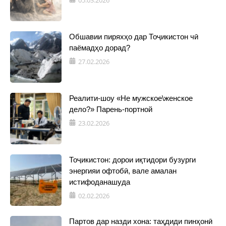
05.03.2026
Обшавии пиряхҳо дар Тоҷикистон чӣ
паёмадҳо дорад?
27.02.2026
Реалити-шоу «Не мужское\женское
дело?» Парень-портной
23.02.2026
Тоҷикистон: дорои иқтидори бузурги
энергияи офтобӣ, вале амалан
истифоданашуда
02.02.2026
Партов дар назди хона: таҳдиди пинҳонӣ