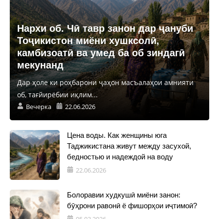
Нархи об. Чӣ тавр занон дар ҷануби
Тоҷикистон миёни хушксолӣ,
камбизоатӣ ва умед ба об зиндагӣ
мекунанд
Дар ҳоле ки роҳбарони ҷаҳон масъалаҳои амнияти
об, тағйирёбии иқлим...
Вечерка
22.06.2026
Цена воды. Как женщины юга
Таджикистана живут между засухой,
бедностью и надеждой на воду
22.06.2026
Болоравии худкушӣ миёни занон:
бӯҳрони равонӣ ё фишорҳои иҷтимоӣ?