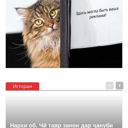
Истории
Нархи об. Чӣ тавр занон дар ҷануби