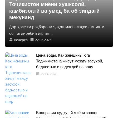
Тоҷикистон миёни хушксолӣ,
камбизоатӣ ва умед ба об зиндагӣ
мекунанд
Дар ҳоле ки роҳбарони ҷаҳон масъалаҳои амнияти
об, тағйирёбии иқлим...
Вечерка
22.06.2026
Цена воды. Как женщины юга
Таджикистана живут между засухой,
бедностью и надеждой на воду
22.06.2026
Болоравии худкушӣ миёни занон: