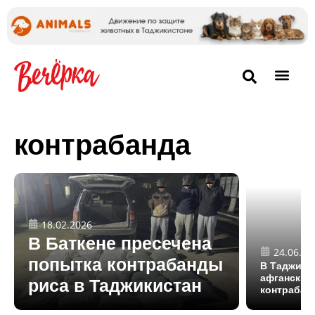
контрабанда
18.02.2026
В Баткене пресечена
24.06.20
попытка контрабанды
В Таджикис
афганских
риса в Таджикистан
контрабан