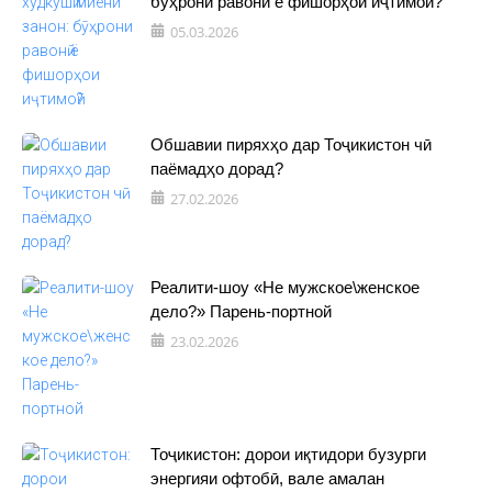
бӯҳрони равонӣ ё фишорҳои иҷтимоӣ?
05.03.2026
Обшавии пиряхҳо дар Тоҷикистон чӣ
паёмадҳо дорад?
27.02.2026
Реалити-шоу «Не мужское\женское
дело?» Парень-портной
23.02.2026
Тоҷикистон: дорои иқтидори бузурги
энергияи офтобӣ, вале амалан