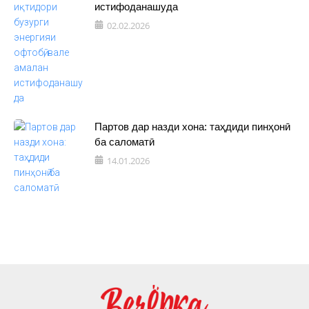
истифоданашуда
02.02.2026
Партов дар назди хона: таҳдиди пинҳонӣ
ба саломатӣ
14.01.2026