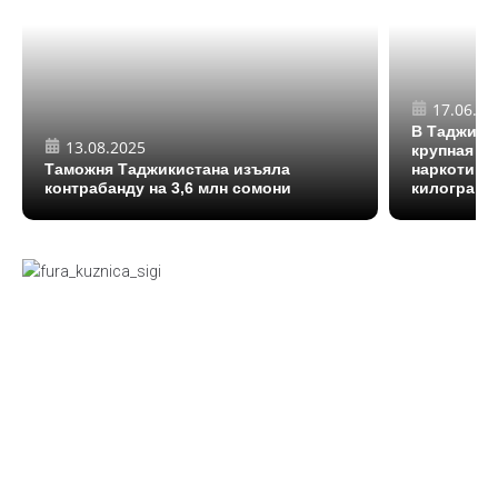
17.06.20
В Таджики
13.08.2025
крупная п
Таможня Таджикистана изъяла
наркотиков
контрабанду на 3,6 млн сомони
килограмм