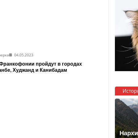
черка
04.05.2023
Франкофонии пройдут в городах
нбе, Худжанд и Канибадам
Истор
Нархи