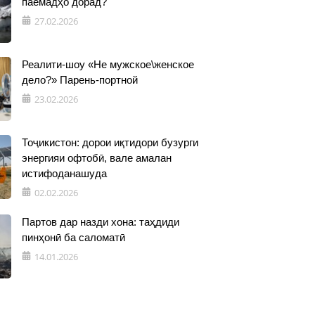
паёмадҳо дорад?
27.02.2026
Реалити-шоу «Не мужское\женское
дело?» Парень-портной
23.02.2026
Тоҷикистон: дорои иқтидори бузурги
энергияи офтобӣ, вале амалан
истифоданашуда
02.02.2026
Партов дар назди хона: таҳдиди
пинҳонӣ ба саломатӣ
14.01.2026