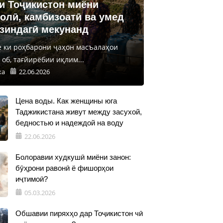
и Тоҷикистон миёни
олӣ, камбизоатӣ ва умед
 зиндагӣ мекунанд
е ки роҳбарони ҷаҳон масъалаҳои
об, тағйирёбии иқлим...
ка
22.06.2026
Цена воды. Как женщины юга
Таджикистана живут между засухой,
бедностью и надеждой на воду
22.06.2026
Болоравии худкушӣ миёни занон:
бӯҳрони равонӣ ё фишорҳои
иҷтимоӣ?
05.03.2026
Обшавии пиряхҳо дар Тоҷикистон чӣ