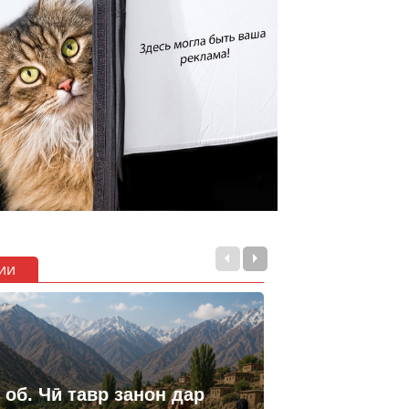
ии
 об. Чӣ тавр занон дар