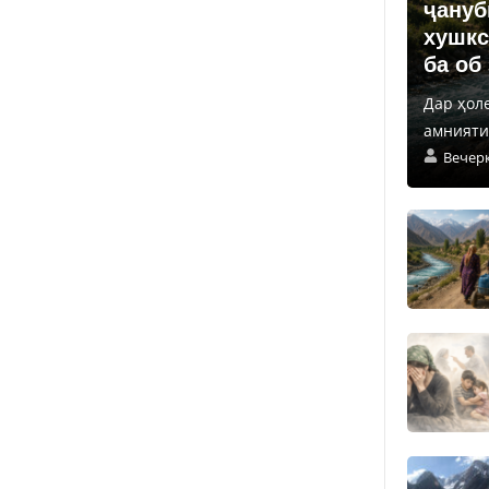
ҷануб
хушкс
ба об
Дар ҳол
амнияти 
Вечер