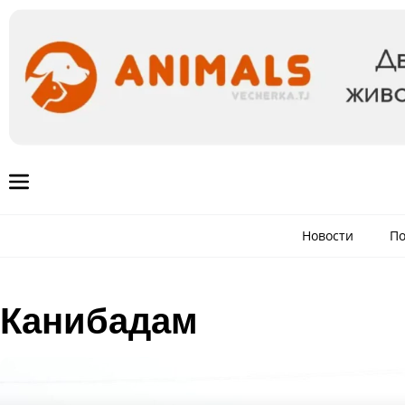
Новости
По
Канибадам