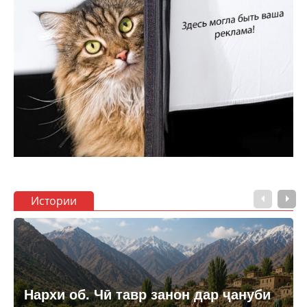
Истории
Нархи об. Чӣ тавр занон дар ҷануби