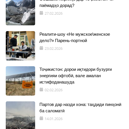
паёмадҳо дорад?
27.02.2026
Реалити-шоу «Не мужское\женское
дело?» Парень-портной
23.02.2026
Тоҷикистон: дорои иқтидори бузурги
энергияи офтобӣ, вале амалан
истифоданашуда
02.02.2026
Партов дар назди хона: таҳдиди пинҳонӣ
ба саломатӣ
14.01.2026