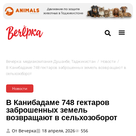
/
/
Вечёрка: медиакомпания Душанбе, Таджикистан
Новости
В Канибадаме 748 гектаров заброшенных земель возвращают в
сельхозоборот
Новости
В Канибадаме 748 гектаров
заброшенных земель
возвращают в сельхозоборот
От
Вечерка
18 апреля, 2026
556