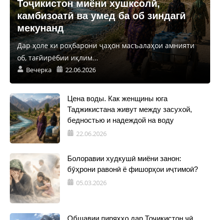
Тоҷикистон миёни хушксолӣ,
камбизоатӣ ва умед ба об зиндагӣ
мекунанд
Дар ҳоле ки роҳбарони ҷаҳон масъалаҳои амнияти
об, тағйирёбии иқлим...
Вечерка
22.06.2026
Цена воды. Как женщины юга
Таджикистана живут между засухой,
бедностью и надеждой на воду
22.06.2026
Болоравии худкушӣ миёни занон:
бӯҳрони равонӣ ё фишорҳои иҷтимоӣ?
05.03.2026
Обшавии пиряхҳо дар Тоҷикистон чӣ