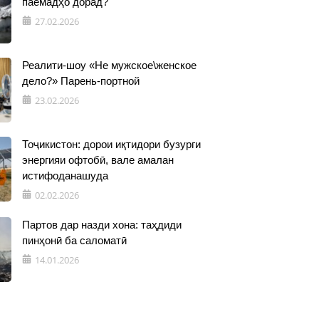
паёмадҳо дорад?
27.02.2026
Реалити-шоу «Не мужское\женское
дело?» Парень-портной
23.02.2026
Тоҷикистон: дорои иқтидори бузурги
энергияи офтобӣ, вале амалан
истифоданашуда
02.02.2026
Партов дар назди хона: таҳдиди
пинҳонӣ ба саломатӣ
14.01.2026