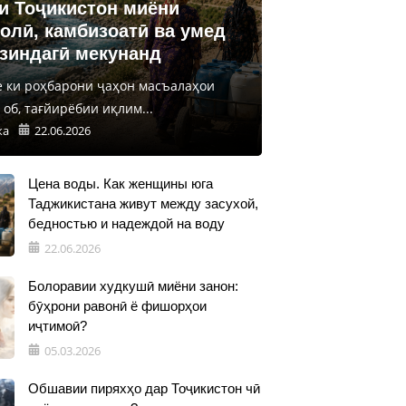
и Тоҷикистон миёни
олӣ, камбизоатӣ ва умед
 зиндагӣ мекунанд
е ки роҳбарони ҷаҳон масъалаҳои
об, тағйирёбии иқлим...
ка
22.06.2026
Цена воды. Как женщины юга
Таджикистана живут между засухой,
бедностью и надеждой на воду
22.06.2026
Болоравии худкушӣ миёни занон:
бӯҳрони равонӣ ё фишорҳои
иҷтимоӣ?
05.03.2026
Обшавии пиряхҳо дар Тоҷикистон чӣ