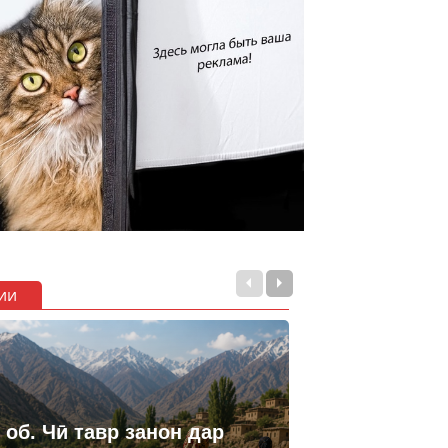
ии
 об. Чӣ тавр занон дар