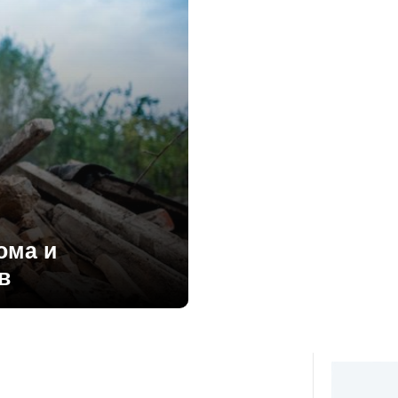
ома и
в