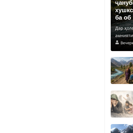
ҷануб
хушкс
ба об
Дар ҳол
амнияти 
Вечер