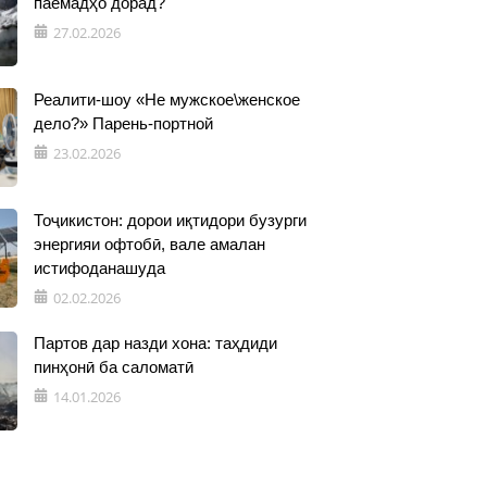
паёмадҳо дорад?
27.02.2026
Реалити-шоу «Не мужское\женское
дело?» Парень-портной
23.02.2026
Тоҷикистон: дорои иқтидори бузурги
энергияи офтобӣ, вале амалан
истифоданашуда
02.02.2026
Партов дар назди хона: таҳдиди
пинҳонӣ ба саломатӣ
14.01.2026