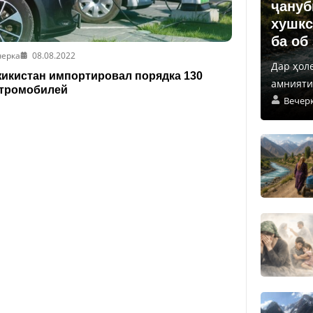
ҷануб
хушкс
ба об
черка
08.08.2022
Дар ҳол
икистан импортировал порядка 130
амнияти 
ктромобилей
Вечер