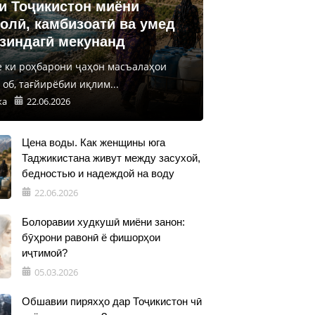
и Тоҷикистон миёни
олӣ, камбизоатӣ ва умед
 зиндагӣ мекунанд
е ки роҳбарони ҷаҳон масъалаҳои
об, тағйирёбии иқлим...
ка
22.06.2026
Цена воды. Как женщины юга
Таджикистана живут между засухой,
бедностью и надеждой на воду
22.06.2026
Болоравии худкушӣ миёни занон:
бӯҳрони равонӣ ё фишорҳои
иҷтимоӣ?
05.03.2026
Обшавии пиряхҳо дар Тоҷикистон чӣ