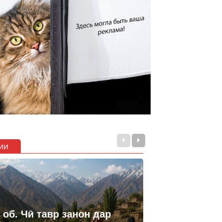
ии
 об. Чӣ тавр занон дар