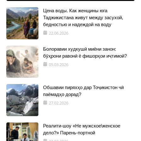
Цена воды. Как женщины юга
Таджикистана живут между засухой,
бедностью и надеждой на воду
22.06.2026
Болоравии худкушӣ миёни занон:
бӯҳрони равонӣ ё фишорҳои иҷтимоӣ?
05.03.2026
Обшавии пиряхҳо дар Тоҷикистон чӣ
паёмадҳо дорад?
27.02.2026
Реалити-шоу «Не мужское\женское
дело?» Парень-портной