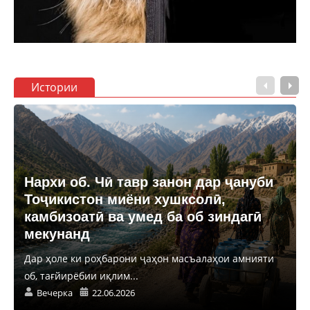
Истории
Нархи об. Чӣ тавр занон дар ҷануби
Тоҷикистон миёни хушксолӣ,
камбизоатӣ ва умед ба об зиндагӣ
мекунанд
Дар ҳоле ки роҳбарони ҷаҳон масъалаҳои амнияти
об, тағйирёбии иқлим...
Вечерка
22.06.2026