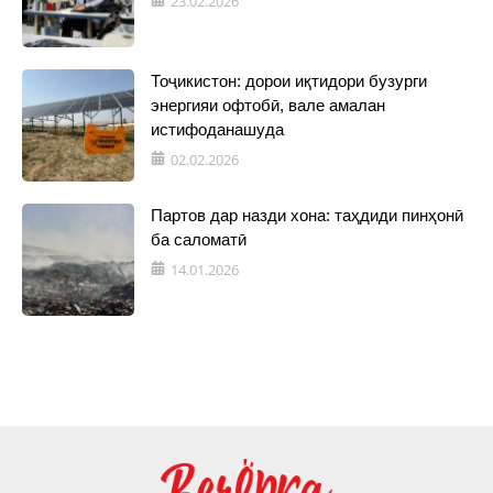
23.02.2026
Тоҷикистон: дорои иқтидори бузурги
энергияи офтобӣ, вале амалан
истифоданашуда
02.02.2026
Партов дар назди хона: таҳдиди пинҳонӣ
ба саломатӣ
14.01.2026