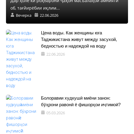
Дар ҳоле ки роҳбарони ҷаҳон масъалаҳои амнияти
об, тағйирёбии иқлим...
Вечерка
22.06.2026
Цена воды. Как женщины юга
Таджикистана живут между засухой,
бедностью и надеждой на воду
22.06.2026
Болоравии худкушӣ миёни занон:
бӯҳрони равонӣ ё фишорҳои иҷтимоӣ?
05.03.2026