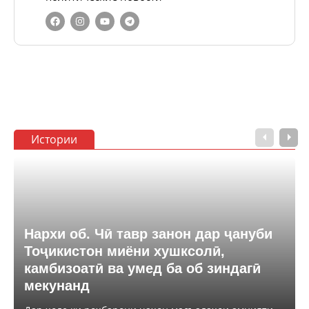
Истории
Нархи об. Чӣ тавр занон дар ҷануби
Тоҷикистон миёни хушксолӣ,
камбизоатӣ ва умед ба об зиндагӣ
мекунанд