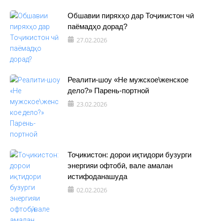
Обшавии пиряхҳо дар Тоҷикистон чӣ
паёмадҳо дорад?
27.02.2026
Реалити-шоу «Не мужское\женское
дело?» Парень-портной
23.02.2026
Тоҷикистон: дорои иқтидори бузурги
энергияи офтобӣ, вале амалан
истифоданашуда
02.02.2026