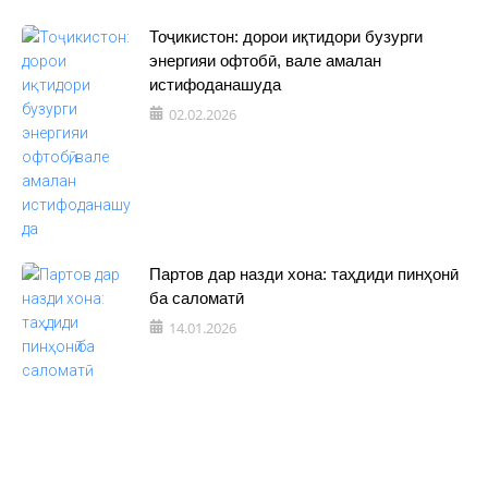
Тоҷикистон: дорои иқтидори бузурги
энергияи офтобӣ, вале амалан
истифоданашуда
02.02.2026
Партов дар назди хона: таҳдиди пинҳонӣ
ба саломатӣ
14.01.2026