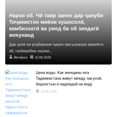
Нархи об. Чӣ тавр занон дар ҷануби
Тоҷикистон миёни хушксолӣ,
камбизоатӣ ва умед ба об зиндагӣ
мекунанд
Дар ҳоле ки роҳбарони ҷаҳон масъалаҳои амнияти
об, тағйирёбии иқлим...
Вечерка
22.06.2026
Цена воды. Как женщины юга
Таджикистана живут между засухой,
бедностью и надеждой на воду
22.06.2026