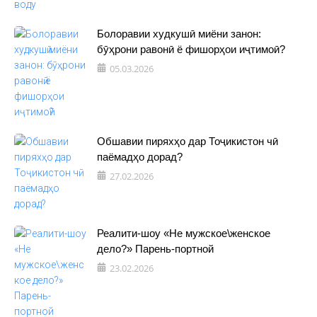
Болоравии худкушӣ миёни занон:
бӯҳрони равонӣ ё фишорҳои иҷтимоӣ?
05.03.2026
Обшавии пиряхҳо дар Тоҷикистон чӣ
паёмадҳо дорад?
27.02.2026
Реалити-шоу «Не мужское\женское
дело?» Парень-портной
23.02.2026